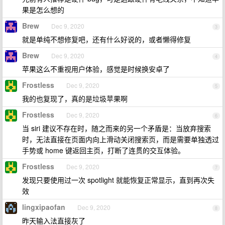
果是怎么想的
Brew
Dec 9, 2020
3
就是单纯不想修复吧，还有什么好说的，或者懒得修复
Brew
Dec 9, 2020
4
苹果这么不重视用户体验，感觉是时候换安卓了
Frostless
Dec 9, 2020
5
我的也复现了，真的是垃圾苹果啊
Frostless
Dec 9, 2020
6
当 siri 建议不存在时，随之而来的另一个矛盾是：当放弃搜索
时，无法直接在页面内向上滑动关闭搜索页，而是需要单独透过
手势或 home 键返回主页，打断了连贯的交互体验。
Frostless
Dec 9, 2020
7
发现只要使用过一次 spotlight 就能恢复正常显示，直到再次失
效
lingxipaofan
Dec 9, 2020
8
昨天输入法直接灰了