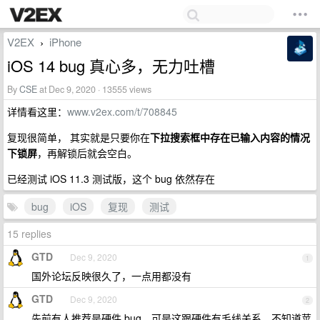
V2EX
iPhone
›
iOS 14 bug 真心多，无力吐槽
By
CSE
at Dec 9, 2020 · 13555 views
详情看这里：
www.v2ex.com/t/708845
复现很简单， 其实就是只要你在
下拉搜索框中存在已输入内容的情况
下锁屏
，再解锁后就会空白。
已经测试 iOS 11.3 测试版，这个 bug 依然存在
bug
iOS
复现
测试
15 replies
GTD
Dec 9, 2020
1
国外论坛反映很久了，一点用都没有
GTD
Dec 9, 2020
2
先前有人推荐是硬件 bug，可是这跟硬件有毛线关系，不知道苹