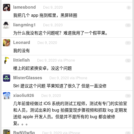
lamesbond
Dec 9, 2020
9
我把几个 app 拖到框里，黑屏转圈
liangming1
Dec 9, 2020
10
为什么我没有这个问题呢？难道我用了一个假苹果。
Leonard
Dec 9, 2020
11
我的没有
littiefish
Dec 9, 2020 via iPhone
12
楼上的赶紧换安卓，没这个问题
MisterGlasses
Dec 9, 2020 via iPhone
13
Siri 建议这个问题 苹果知道了很久了 但是一直没修
xiaoliu926
Dec 9, 2020
14
几年前曾经做过 iOS 系统的测试工程师，测试有专门的实验室
和人员，测试出来的 bug 拍摄复现步骤视频和抓取 log 定期发
送给 apple 开发人员。但是并不是所有的 bug 都会被修
复。。。
BwNVlwSq
Dec 9, 2020 via iPhone
15