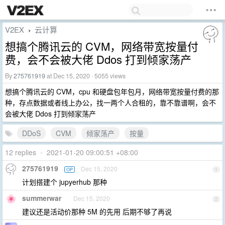
V2EX
云计算
›
想搞个腾讯云的 CVM，网络带宽按量付
费，会不会被大佬 Ddos 打到倾家荡产
By
275761919
at Dec 15, 2020 · 5055 views
想搞个腾讯云的 CVM，cpu 和硬盘包年包月，网络带宽按量付费的那
种，存点数据或者线上办公，找一两个人合租的，靠不靠谱啊，会不
会被大佬 Ddos 打到倾家荡产
DDoS
CVM
倾家荡产
按量
12 replies
•
2021-01-20 09:00:51 +08:00
275761919
Dec 15, 2020
OP
1
计划搭建个 jupyerhub 那种
summerwar
Dec 15, 2020
2
建议还是活动价那种 5M 的先用 后期不够了再说