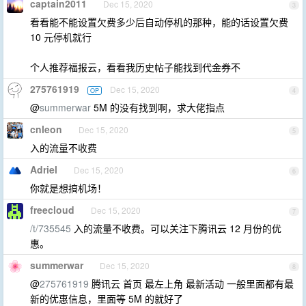
captain2011
Dec 15, 2020
3
看看能不能设置欠费多少后自动停机的那种，能的话设置欠费
10 元停机就行
个人推荐福报云，看看我历史帖子能找到代金券不
275761919
Dec 15, 2020
OP
4
@
summerwar
5M 的没有找到啊，求大佬指点
cnleon
Dec 15, 2020
5
入的流量不收费
Adriel
Dec 15, 2020
6
你就是想搞机场！
freecloud
Dec 15, 2020
7
/t/735545
入的流量不收费。可以关注下腾讯云 12 月份的优
惠。
summerwar
Dec 15, 2020
8
@
275761919
腾讯云 首页 最左上角 最新活动 一般里面都有最
新的优惠信息，里面等 5M 的就好了