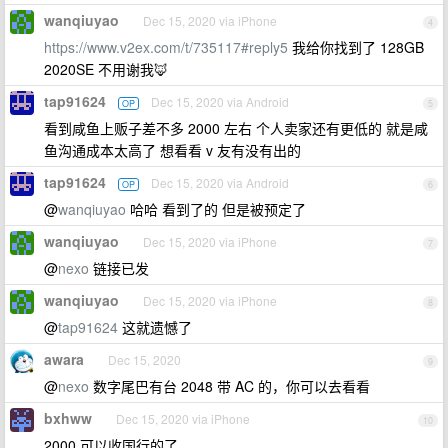
wanqiuyao
Dec 15, 2020 via iPhone
4
https://www.v2ex.com/t/735117#reply5
我给你找到了 128GB
2020SE 不用谢我🦊
tap91624
Dec 15, 2020 via Android
OP
5
看到咸鱼上贩子差不多 2000 左右 个人卖家还有更低的 就是咸
鱼沟通成本太高了 想看看 v 友有没有出的
tap91624
Dec 15, 2020 via Android
OP
6
@
wanqiuyao
哈哈 看到了的 但是被预定了
wanqiuyao
Dec 15, 2020 via iPhone
7
@
nexo
链接已发
wanqiuyao
Dec 15, 2020 via iPhone
8
@
tap91624
这就遗憾了
awara
Dec 15, 2020
9
@
nexo
数字尾巴有台 2048 带 AC 的，你可以去看看
bxhww
Dec 15, 2020 via iPhone
10
2000 可以收国行的了