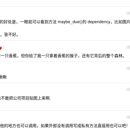
1
传的好处是，一眼就可以看到方法 maybe_due()的 dependency，比如图
，答不好。
1
1
我想要一只香蕉，但你给了我一只拿着香蕉的猴子，还有它背后的整个森林。
1
你瞅瞅
1
也不敢把公司项目贴图上来啊.
1
他的地方也可以调用，如果外部没有调用写成私有方法直接用也可以吧！