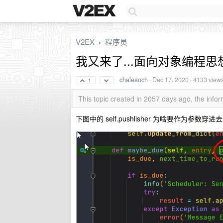
V2EX
程序员
›
我又来了...面向对象编程思
chaleaoch
·
Dec 17, 2020
· 4133 view
1
This topic created in 2057 days ago, the inf
下图中的 self.pushlisher 为啥要作为参数穿