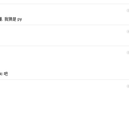
 我猜是 py
c 吧