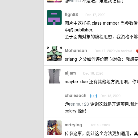
@
wellsc
不是吧，难道我记错了
flgn88
Dec 17, 2020
图片中这样把 class member 当参数
中的 publisher.
至于面向对象的编程思想，我资格不够
Mohanson
Dec 17, 2020 via Android
erlang 之父如何评价面向对象：
aijam
Dec 18, 2020
maybe_due 还有其他地方调用呗，
chaleaoch
Dec 18, 2020
OP
@
renmu123
谢谢这就是开源项目.我
celery 源码
mrtrying
Dec 18, 2020
传参这事，能让这个方法更加通用，其