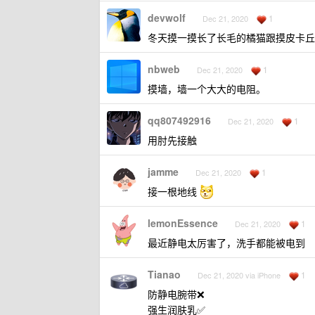
devwolf
1
Dec 21, 2020
冬天摸一摸长了长毛的橘猫跟摸皮卡丘
nbweb
1
Dec 21, 2020
摸墙，墙一个大大的电阻。
qq807492916
1
Dec 21, 2020
用肘先接触
jamme
1
Dec 21, 2020
接一根地线
lemonEssence
1
Dec 21, 2020
最近静电太厉害了，洗手都能被电到
Tianao
1
Dec 21, 2020 via iPhone
防静电腕带❌
强生润肤乳✅