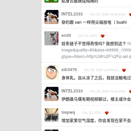
贴身衣服换成纯棉的
INTEL2333
Dec 20, 2020 via Android
穿的跟 van 一样用尖端放电（ bushi
en20
1
Dec 20, 2020
挂条链子不觉得奇怪吗? 我想到这个
h
image&quality=80&size=b9999_100
gtype=0&src=http%3A%2F%2Fp.ssl.
zdt3476
1
Dec 20, 2020 via iPhone
身体乳。自从涂了之后，我就没触电过
INTEL2333
Dec 20, 2020 via Android
伊朗唐马儒有期视频聊过，楼主或许会感兴趣？油
trepwq
1
Dec 20, 2020
增加家里空气湿度，你会发现在家不会