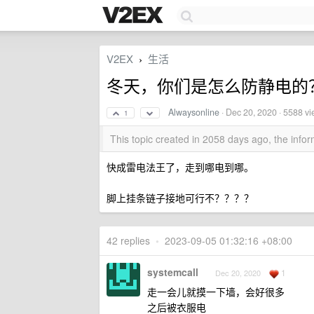
V2EX
生活
›
冬天，你们是怎么防静电的
Alwaysonline
·
Dec 20, 2020
· 5588 v
1
This topic created in 2058 days ago, the inf
快成雷电法王了，走到哪电到哪。
脚上挂条链子接地可行不？？？？
42 replies
•
2023-09-05 01:32:16 +08:00
systemcall
1
Dec 20, 2020
走一会儿就摸一下墙，会好很多
之后被衣服电