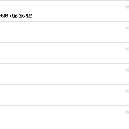
2
似的->确实很刺激
2
2
2
2
2