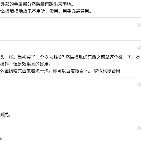
车门外部的金属部分然后脚再踏出来落地。
e，什么摸墙摸地放电不用听，没用，用钥匙最管用。
3
3
一样。当初买了一个 8 块钱 2? 然后摸铁的东西之前拿这个碰一下。亮
操作，但是效果真的好用。
么金纺啥东西来着泡一泡。你可以百度搜索下。 貌似也挺管用
3
货测试。
3
。