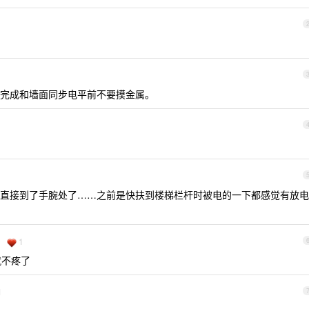
完成和墙面同步电平前不要摸金属。
直接到了手腕处了……之前是快扶到楼梯栏杆时被电的一下都感觉有放电
1
就不疼了
1