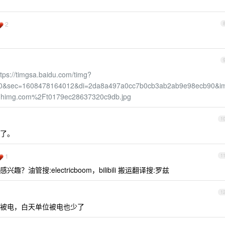
2
ttps://timgsa.baidu.com/timg?
00&sec=1608478164012&di=2da8a497a0cc7b0cb3ab2ab9e98ecb90&i
qhimg.com%2Ft0179ec28637320c9db.jpg
1
了。
1
1
管搜:electricboom，bilibili 搬运翻译搜:罗兹
1
被电，白天单位被电也少了