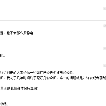
3
3
是，也不会那么多静电
3
的。
3
纹识别电的人来给你一些现在已经极少被电的经验：
0%纯棉，我花了几年时间终于配好几套全棉，唯一的问题就是冲锋衣或者羽绒
大量润肤乳使身体保持湿润；
属物品；