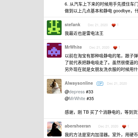
6. 从汽车上下来的时候用手先摸住
做到以上几点基本和静电 goodby
stefank
1
Dec 21, 2020
我最近也是雷电法王
MrWhite
1
Dec 21, 2020
以前在淘宝有那种吸静电的笔，跟子弹头
了就代表把静电吸走了。虽然很傻逼的
另外现在就是女朋友洗衣服的时候用什
Alwaysonline
Dec 21, 2020
OP
@
depress
#33
@
MrWhite
#35
感谢，刚 TB 买了个消静电的，等到
abersheeran
1
Dec 21, 2020
我的方法是室内加湿器。室外，用硬币