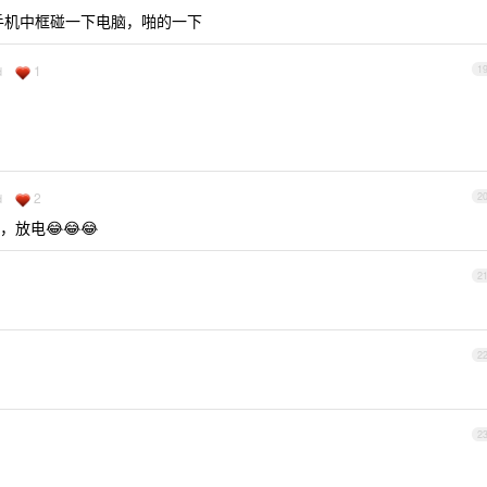
手机中框碰一下电脑，啪的一下
1
d
1
2
d
2
放电😂😂😂
2
2
2