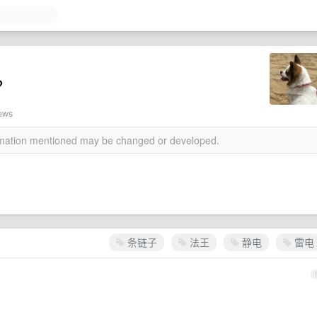
？
iews
ormation mentioned may be changed or developed.
条链子
法王
静电
雷电