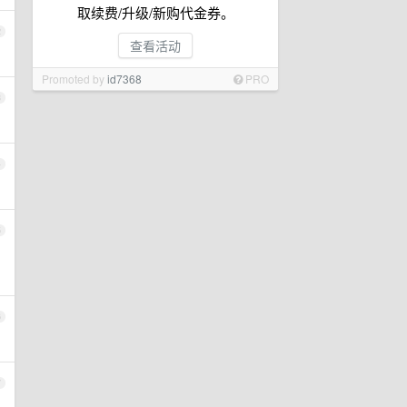
取续费/升级/新购代金券。
2
查看活动
Promoted by
id7368
PRO
3
4
5
6
7