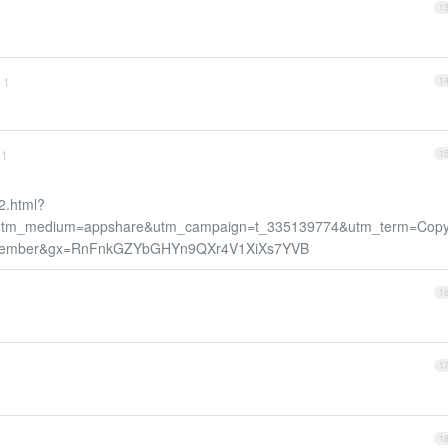
1
1
1
1
1
2.html?
&utm_medium=appshare&utm_campaign=t_335139774&utm_term=Cop
member&gx=RnFnkGZYbGHYn9QXr4V1XiXs7YVB
1
1
1
1