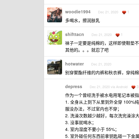
woodie1994
1
Dec 21, 2020
多喝水，擦润肤乳
shifttacn
1
Dec 21, 2020
袜子一定要是纯棉的，这样即使鞋垫不
其他的。。。就忍了吧
hotwater
Dec 21, 2020
别穿聚酯纤维的内裤和秋衣裤，穿纯棉
depress
3
Dec 21, 2020 via Android
作为一个曾经洗手被水电用笔记本被指
1. 全身从上到下从里到外全穿 10
服没办法，不过室内也不穿；
2. 洗澡次数越少越好，每次洗完澡涂
3. 没事就喝水；
4. 室内湿度不要小于 55%；
5. 室外碰任何东西前拿钥匙碰一下金