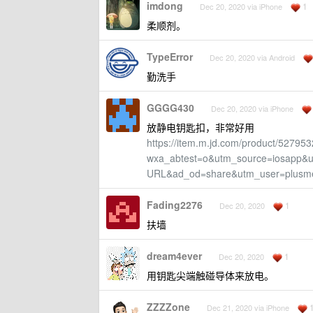
imdong
1
Dec 20, 2020 via iPhone
柔顺剂。
TypeError
Dec 20, 2020 via Android
勤洗手
GGGG430
Dec 20, 2020 via iPhone
放静电钥匙扣，非常好用
https://item.m.jd.com/product/527953
wxa_abtest=o&utm_source=iosapp
URL&ad_od=share&utm_user=plus
Fading2276
1
Dec 20, 2020
扶墙
dream4ever
1
Dec 20, 2020
用钥匙尖端触碰导体来放电。
ZZZZone
Dec 21, 2020 via iPhone