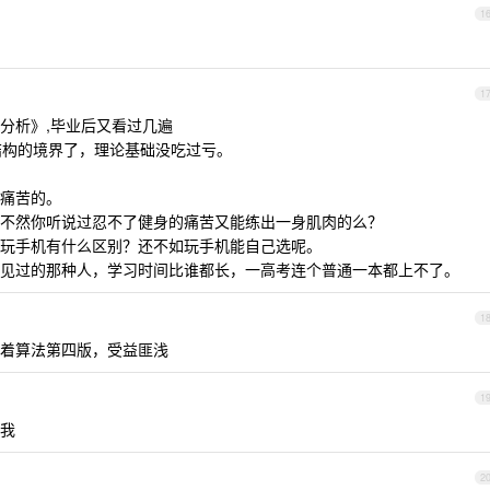
1
1
分析》,毕业后又看过几遍
据结构的境界了，理论基础没吃过亏。
痛苦的。
不然你听说过忍不了健身的痛苦又能练出一身肌肉的么？
玩手机有什么区别？还不如玩手机能自己选呢。
见过的那种人，学习时间比谁都长，一高考连个普通一本都上不了。
1
着算法第四版，受益匪浅
1
我
2