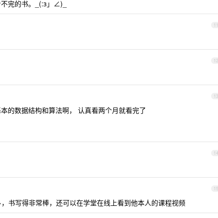
完的书。_(:з」∠)_
1
1
？
1
基本的数据结构和算法啊， 认真看两个月就看完了
1
1
版>>，书写得非常棒，还可以在学堂在线上看到他本人的课程视频