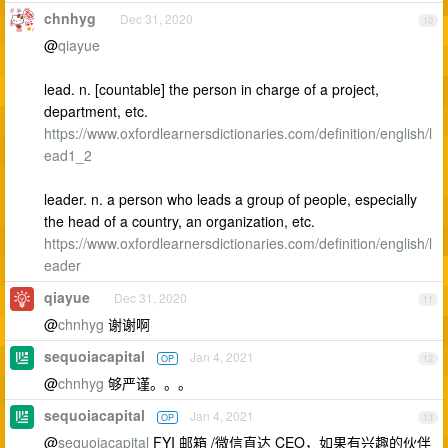
chnhyg
Dec 31, 2020
10
@
qiayue
lead. n. [countable] the person in charge of a project,
department, etc.
https://www.oxfordlearnersdictionaries.com/definition/english/l
ead1_2
leader. n. a person who leads a group of people, especially
the head of a country, an organization, etc.
https://www.oxfordlearnersdictionaries.com/definition/english/l
eader
qiayue
Dec 31, 2020
11
@
chnhyg
谢谢啊
sequoiacapital
Jan 4, 2021
OP
12
@
chnhyg
够严谨。。。
sequoiacapital
Jan 4, 2021
OP
13
@
sequoiacapital
FYI 邮箱 /微信直达 CEO，如果有兴趣的伙伴