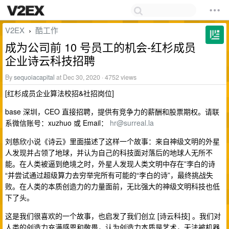
V2EX
酷工作
›
成为公司前 10 号员工的机会-红杉成员
企业诗云科技招聘
By
sequoiacapital
at Dec 30, 2020 · 4752 views
[红杉成员企业算法校招&社招岗位]
base 深圳，CEO 直接招聘，提供有竞争力的薪酬和股票期权。请联
系微信账号：xuzhuo 或 Email：
hr@surreal.la
刘慈欣小说《诗云》里面描述了这样一个故事：来自神级文明的外星
人发现并占领了地球，并认为自己的科技面对落后的地球人无所不
能。在人类被逼到绝境之时，外星人发现人类文明中存在”李白的诗
“并尝试通过超级算力去穷举完所有可能的“李白的诗”，最终挑战失
败。在人类的本质创造力的力量面前，无比强大的神级文明科技也低
下了头。
这是我们很喜欢的一个故事，也启发了我们创立 [诗云科技] 。我们对
人类的创造力充满感恩和敬畏，认为创造力本质是艺术，无法被机器