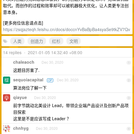
取代。而创作的过程和效率却可以被机器极大优化，让人类更专注创
意本身。
[更多岗位信息请点击]
https://zsqjazteqh.feishu.cn/docs/doccnYvBaBpBa4syaSe9tkZV7Qv
人类
创造力
红杉
文明
14 replies
•
2021-01-05 14:32:40 +08:00
chaleaoch
Dec 30, 2020
1
这题目厉害了.
sequoiacapital
Dec 30, 2020
OP
2
算法岗位了解一下
qiayue
Dec 30, 2020
3
前字节跳动北美设计 Lead，带领企业端产品设计及创新产品项
目探索
这里是不是应该写成 Leader ？
chnhyg
Dec 30, 2020
4