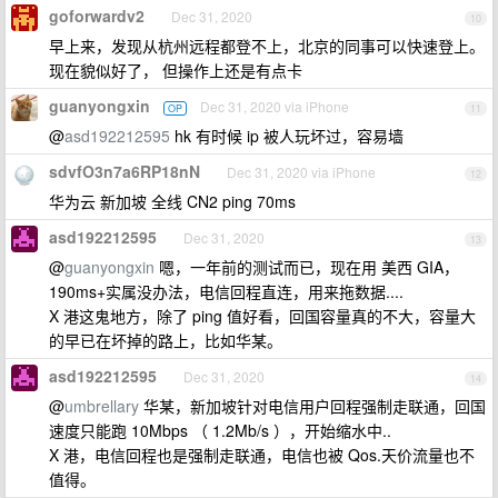
goforwardv2
Dec 31, 2020
10
早上来，发现从杭州远程都登不上，北京的同事可以快速登上。
现在貌似好了， 但操作上还是有点卡
guanyongxin
Dec 31, 2020 via iPhone
OP
11
@
asd192212595
hk 有时候 ip 被人玩坏过，容易墙
sdvfO3n7a6RP18nN
Dec 31, 2020 via iPhone
12
华为云 新加坡 全线 CN2 ping 70ms
asd192212595
Dec 31, 2020
13
@
guanyongxin
嗯，一年前的测试而已，现在用 美西 GIA，
190ms+实属没办法，电信回程直连，用来拖数据....
X 港这鬼地方，除了 ping 值好看，回国容量真的不大，容量大
的早已在坏掉的路上，比如华某。
asd192212595
Dec 31, 2020
14
@
umbrellary
华某，新加坡针对电信用户回程强制走联通，回国
速度只能跑 10Mbps （ 1.2Mb/s ），开始缩水中..
X 港，电信回程也是强制走联通，电信也被 Qos.天价流量也不
值得。