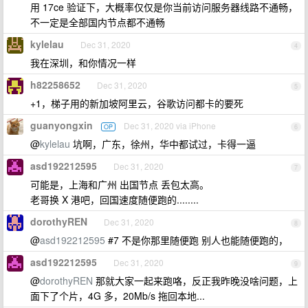
用 17ce 验证下，大概率仅仅是你当前访问服务器线路不通畅，
不一定是全部国内节点都不通畅
kylelau
Dec 31, 2020
4
我在深圳，和你情况一样
h82258652
Dec 31, 2020
5
+1，梯子用的新加坡阿里云，谷歌访问都卡的要死
guanyongxin
Dec 31, 2020 via iPhone
OP
6
@
kylelau
坑啊，广东，徐州，华中都试过，卡得一逼
asd192212595
Dec 31, 2020
7
可能是，上海和广州 出国节点 丢包太高。
老哥换 X 港吧，回国速度随便跑的........
dorothyREN
Dec 31, 2020
8
@
asd192212595
#7 不是你那里随便跑 别人也能随便跑的，
asd192212595
Dec 31, 2020
9
@
dorothyREN
那就大家一起来跑咯，反正我昨晚没啥问题，上
面下了个片，4G 多，20Mb/s 拖回本地...