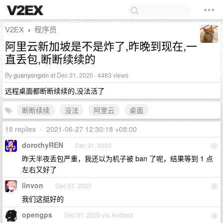
V2EX
程序员
›
阿里云新加坡是不是炸了,昨晚到现在,一
直丢包,断断续续的
By
guanyongxin
at Dec 31, 2020 · 4483 views
远程桌面都断断续续的,没法活了
断断续续
没法
阿里云
桌面
18 replies
•
2021-06-27 12:30:18 +08:00
dorothyREN
Dec 31, 2020
1
昨天半夜丢包严重，我还以为机子被 ban 了呢，结果等到 1 点
左右又好了
linvon
Dec 31, 2020
2
我们这挺好的
opengps
Dec 31, 2020 via Android
3