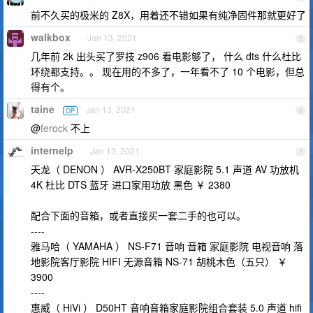
前不久买的极米的 Z8X，用着还不错如果有纯净固件那就更好了
walkbox
Jan 13, 2021
5
几年前 2k 出头买了罗技 z906 看电影够了， 什么 dts 什么杜比
环绕都支持。。 现在用的不多了，一年看不了 10 个电影，但总
得有个。
taine
Jan 13, 2021
OP
6
@
ferock
不上
internelp
Jan 13, 2021
7
天龙（ DENON ） AVR-X250BT 家庭影院 5.1 声道 AV 功放机
4K 杜比 DTS 蓝牙 进口家用功放 黑色 ￥ 2380
配合下面的音箱，或者直接买一套二手的也可以。
----
雅马哈（ YAMAHA ） NS-F71 音响 音箱 家庭影院 电视音响 落
地影院客厅影院 HIFI 无源音箱 NS-71 胡桃木色（五只） ￥
3900
----
惠威（ HiVi ） D50HT 音响音箱家庭影院组合套装 5.0 声道 hifi