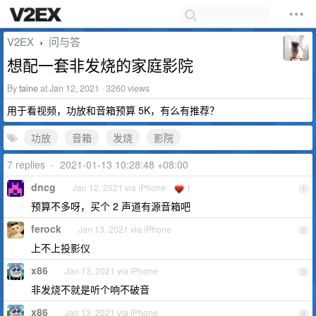
V2EX
问与答
›
想配一套非发烧的家庭影院
By
taine
at Jan 12, 2021 · 3260 views
用于看视频，功放和音箱预算 5K，有么有推荐？
功放
音箱
发烧
影院
7 replies
•
2021-01-13 10:28:48 +08:00
dncg
Jan 12, 2021 via iPhone
1
1
预算不多呀，买个 2 声道有源音箱吧
ferock
Jan 13, 2021 via iPhone
2
上不上投影仪
x86
Jan 13, 2021 via iPhone
3
非发烧不就是听个响不破音
x86
Jan 13, 2021 via iPhone
4