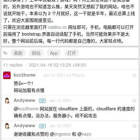
的，另外游戏也不知道怎么推，某天突然又想起了我的网站，啥也不
说就开始干，本来以为 2 个月就好，这一干就是半年，最近总算上线
了，欢迎大家围观提意见。
只需在浏览器里面打开
caidou.cc
网址即可，手机，电脑都可以打开
前端用了 bootstrap,界面自动适配了手机，当然可能效果并不是太
好，整个网站前后端，每一行代码都是自己撸的，大家轻点喷。
美剧
网站
App
打开
11 replies
•
2021-04-18 02:13:29 +08:00
kcc2home
Jan 14, 2021 via iPhone
1
赞👍一个！
网站加载有点慢
Andywww
Jan 14, 2021
OP
2
@
kcc2home
网站放在 cloudflare 上面的，cloudflare 的速度的
确有点慢，没办法，服务器小，经不起攻击
Andywww
Jan 15, 2021
OP
3
谢谢收藏和点赞的 @
jingcoco
和 @
vazo