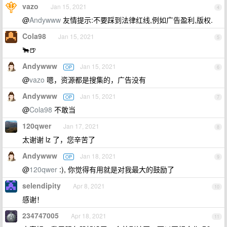
vazo
Jan 15, 2021
4
@
Andywww
友情提示:不要踩到法律红线,例如广告盈利,版权.
Cola98
Jan 15, 2021
5
🐂🍺
Andywww
Jan 15, 2021
OP
6
@
vazo
嗯，资源都是搜集的，广告没有
Andywww
Jan 15, 2021
OP
7
@
Cola98
不敢当
120qwer
Jan 17, 2021
8
太谢谢 lz 了，您辛苦了
Andywww
Jan 18, 2021
OP
9
@
120qwer
:), 你觉得有用就是对我最大的鼓励了
selendipity
Apr 8, 2021
10
感谢！
234747005
Apr 18, 2021
11