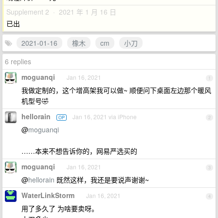
Supplement 2 · 2021 年 1 月 16 日
已出
2021-01-16
橡木
cm
小刀
6 replies
moguanqi
Jan 16, 2021
1
我做定制的，这个增高架我可以做~ 顺便问下桌面左边那个暖风
机型号🤣
hellorain
Jan 16, 2021 via iPhone
OP
2
@
moguanqi
……本来不想告诉你的，网易严选买的
moguanqi
Jan 16, 2021
3
@
hellorain
既然这样，我还是要说声谢谢~
WaterLinkStorm
Jan 16, 2021
4
用了多久了 为啥要卖呀。