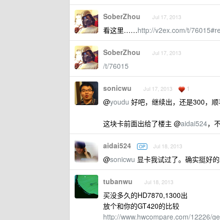
SoberZhou
Jul 17, 2013
看这里……
http://v2ex.com/t/76015#r
SoberZhou
Jul 17, 2013
/t/76015
sonicwu
1
Jul 17, 2013
@
youdu
好吧，继续出，还是300，
这块卡前面出给了楼主 @
aidai524
，
aidai524
Jul 18, 2013
OP
@
sonicwu
显卡我试过了。确实挺好的
tubanwu
Jul 18, 2013
买没多久的HD7870,1300出
放个和你的GT420的比较
http://www.hwcompare.com/12226/gef