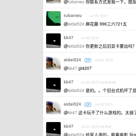
@
tubanwu
你联系方式发我一下，朋
tubanwu
Jul 19, 2013
@
aidai524
麻花藤 996三六721五
kk47
Jul 20, 2013
@
aidai524
你更新之后旧显卡要出吗
aidai524
Jul 20, 2013
OP
@
kk47
gt420?
kk47
Jul 20, 2013 via Android
@
aidai524
是的。。个旧台式机坏了
aidai524
Jul 20, 2013
OP
@
kk47
这卡玩不了什么游戏的。太弱
kk47
Jul 21, 2013 via iPad
@
aidai524
给家人用的，能看电影 玩