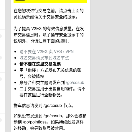
在您初次进行交易之前，请点击上面的
黄色横条阅读关于交易安全的提示。
为了提高 V2EX 的有效信息质量，在发
布交易信息时，除了遵守安全提示中的
2
说明外，也请注意下面的规则：
请不要在 V2EX 卖 VPS / VPN
域名交易请发布到域名节点
3
请不要在这里交易发票
用「借楼」方式发布无关信息的账
号，会被降权
4
账号合租类主题请发布到
/go/cosub
二手交易是用于出售自用物件。请不
要在这里进行全新物品。
拼车信息请发到 /go/cosub 节点。
如果没有发送到 /go/cosub，那么会被移
5
动到 /go/pointless。如果持续触发这样
的移动，会导致账号被禁用。