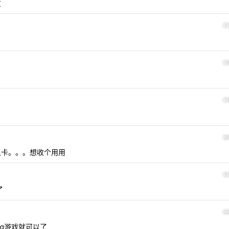
友
1
1
？
1
2
显卡。。。想收个用用
2
了
2
qq游戏就可以了