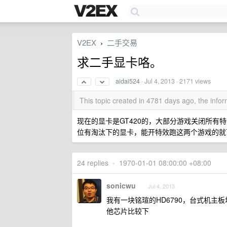
V2EX
二手交易
›
求二手显卡咯。
aidai524
·
Jul 4, 2013
· 2171 views
This topic created in 4781 days ago, the inf
现在的显卡是GT420的，大部分游戏关闭所有
位有淘汰下的显卡，能开特效跑这两个游戏的就
24 replies
•
1970-01-01 08:00:00 +08:00
sonicwu
Jul 4, 2013
我有一块铭瑄的HD6790，台式机
他芯片比较下