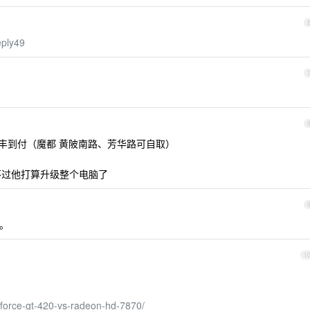
eply49
顺丰到付（魔都 黄陂南路、芳华路可自取）
不过他打算升级整个电脑了
。
1
orce-gt-420-vs-radeon-hd-7870/