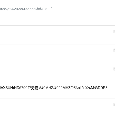
rce-gt-420-vs-radeon-hd-6790/
XSUN)HD6790巨无霸 840MHZ/4000MHZ/256bit/1024M/GDDR5