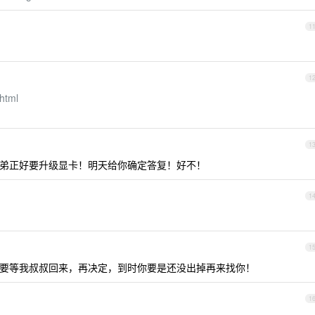
1
1
.html
1
弟正好要升级显卡！明天给你确定答复！好不！
1
1
要等我叔叔回来，再决定，到时你要是还没出掉再来找你！
1