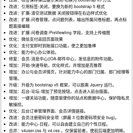
改进：引用标签-关闭，要换为新的 bootstrap 5 格式
改进：扩展-清空测试数据 关闭按钮得在右边样式优化
改进：扩展-问卷管理，点问题列表，输出所属问卷标题，再点标
题直接编辑
改进：扩展-问卷调查-PreViewImg 字段，支持上传缩图
优化：微信支付返回页面效果
优化：支付宝即时到账接口功能，使之更加鲁棒
优化：能力中心办公体验。
修复：会员-消息中心||OA-邮件中心，发信息的附件功能。
增加：开始-快速导航，优化样式，并增加是否推荐
增加：办公与会员详情页，针对能力中心的部门归属、部门经理等
管理。
升级：升级为 bootstrap v5 框架，可以脱离 Jquery 运行。
增加：后台-论坛-增加了预览按钮，点击进入前台版面。
增加：一键关站功能，随意驱使你的站点和数据中心，保护隐私灵
敏操控。
优化：后台订单管理界面、会员详情链接。
改进：会员注册密码安全项（屏蔽 3 位数密码项安全 bug)。
改进：能力中心-日程，可以自由建立自己的个性日程。
合并：v4user.css 与 v4.css ，仅保留前者，使前后端更加明晰。