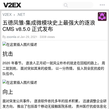
V2EX
.NET
›
五德凤雏-集成微模块史上最强大的逐浪
CMS v8.5.0 正式发布
By
zoomla
at Jan 29, 2021 · 3308 views
抗击
2020 年春节， 逐浪人正月初一就风尘朴朴的就走在回程的路上， 周
二就到岗， 面对突如其来的疫情， 以一分热情， 投入到全民抗疫的
队伍中。
向上
面对突发公共事件， 逐浪软件依托多年的技术积累， 迅速调整企业研
发方向， 推出了包括首个移动无接触医院系统， 贵州医疗抗疫信息化