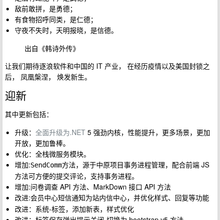
敌前敢拼，是勇德；
有食物招呼同类，是仁德；
守夜不失时，天明报晓，是信德。
出自《韩诗外传》
让我们期待逐浪软件和中国的 IT 产业， 在经历疫情以及美国封锁之
后， 凤凰槃涅， 焕发新生。
迎新
其中更新包括：
升级：
全面升级为.NET
5 强劲内核，性能提升，更多场景，更加
开放，更加鲁棒。
优化：全栈微服务模块。
增加:
方法，源于中原项目事务进程管理，配合前端 JS
SendComm
方法可方便的提交评论，支持事务进程。
增加:问卷调查 API 方法、MarkDown 接口 API 方法
改进:会员中心
为
，并优化样式、回复等功能
短信通知
站内信中心
改进：系统-标签，添加新表，样式优化
改进：标签保存弹出提示关闭-切换为 bootstrap v5 方法