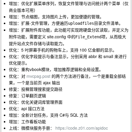
增加：优化扩展菜单序列，恢复
与
两个菜单（仅
文件管理
访问统计
商业版本可用）
增加：节点缩图，支持图片上传，更加便捷的管理。
增加：扩展-
，方便遍历
目录文件清单。
文件管理
uploadfiles
增加：
功能，此功能可实现跨硬盘分区读取，并定义为
扩展附件库
附件功能，需要定义 site.config 中的
项，从而极大
File_Extend
提升站点文件存储与读取能力。
优化：5 吋屏幕手机的购物车上，支持 100 亿金额的显示。
优化：优化字段提示与备注显示，分别采用 abbr 和 small 来进行
优化提示。
优化：重构
模块，增加推荐逻辑和全局设置。
vbook
优化：对
mvcpag.post
的两个方法进行备注，一个是重载全部结
果，一个是当前页 ajax 输出
修复：投稿管理搜索提交路径
修复：订单翻页逻辑
优化：优化关键词库管理界面
优化：api 接口方法
增加：全新计划任务，支持 C#与 SQL 方法
增加：工作看板功能
上线：微模块服务手册：
https://code.z01.com/apidoc