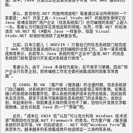
道。其中，Java 方面也正在加紧完善便于开发 XML Web 服务的功
能。

　　那么，是否存在.NET 的独特用途呢？笔者通过采访所得到的一个
答案是：.NET 开发工具--Visual Studo.NET 的易用性使得它在 
Java 很难实现的“用户企业（信息系统部门）也可编程的系统”上超人
一头。笔者认为可能还存在其他这样的领域。当然，尽管.NET 的标准
语言 VB.NET 和 C#都与 Java 一样复杂，但是 Visual 
Studo.NET 却很好地消除了这种复杂性。

　　比如，日本兰碧儿（ NOEVIR ）只靠自己的信息系统部门就完成
了 Web 代理店支援系统的从企划到编程的全部工作。日本一家系统集
成商曾表示，此前导入 Java 系统的用户企业中“选用.NET 的信息
系统部门就有望自行开发或对系统进行修改”。

　　笔者认为，由于 Java 本身较为复杂，且不易学习掌握，因此“用
户企业只负责企划，而将编程工作完全委托给集成商的现象非常普
遍”。

　　在 COBOL 和 VB （客户商 /服务器）的全盛时期，信息系统部
门自己编程、对系统进行部分修改和功能追加是很正常的事情。如果连
细小的系统修改都要外包，那么系统的维护成本自然会很高，因此就将
失去灵活性。甚至于还有可能削弱信息系统部门的业务能力。说到企
划，听起来好听，但如果连大体的情况也不了解，恐怕与开发商交涉都
很困难。这也许就是 Java 的一个“弊端”吧。

　　此外，“成本比 UNIX 低”以及“可以充分利用 Windows 技术资
源”等原因也在加速.NET Framework 的普及。作为客户端 /服务器
系统的开发环境，VB 的后续语言--.NET 中的“Windows Form”最
具竞争力。越来越多的系统集成商开始选择这一工具构筑系统。
