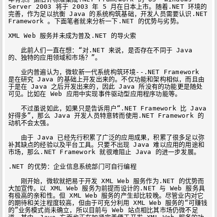
Server 2003 将于 2003 年 5 月在日本上市。随着.NET 环境的
完善，作为足以抗衡 Java 的系统构筑基础，开发人员需要认识.NET 
Framework 。下面笔者就来分析一下.NET 的优势与劣势。

XML Web 服务并未成为普及.NET 的导火索

　　此前人们一直在想：“对.NET 来说，是否存在不同于 Java 
的、独特的应用领域和市场？”。

　　业内普遍认为，微软新一代系统构筑环境--.NET Framework 
是在研究 Java 的基础上开发出来的。不仅功能和架构相似，而且由
于是在 Java 之后开发出来的，因此 Java 所没有的功能更是随处
可见。比如在 Web 应用中实现事件驱动型应用程序功能等。

　　不过虽说如此，如果只是告诉用户“.NET Framework 比 Java 
好得多”，那么 Java 开发人员特意转而使用.NET Framework 的
动机不会太强。

　　由于 Java 已经先行积累了广泛的应用成果，积累了很多足以弥
补其缺点的经验以及平台工具。只要不出现 Java 难以应用的用途和
市场，那么.NET Framework 就很难阻止 Java 的进一步发展。

.NET 的优势：企业信息系统部门可自行编程

　　刚开始，微软就把易于开发 XML Web 服务作为.NET 的优势而
大加宣传。以 XML Web 服务为前提而设计的.NET 与 Web 服务具
有极高的亲和性。但 XML Web 服务的产生却比较晚。尽管业内对它
的期待和关注程度较高，但由于可充分利用 XML Web 服务的“可赚钱
的”业务模式尚未确立，所以目前与 Web 站点相比其市场仍微不足