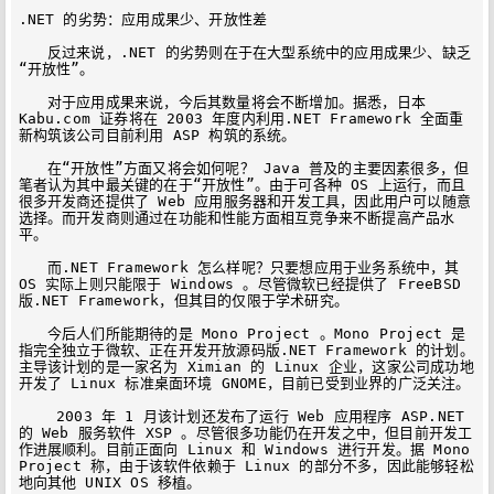
.NET 的劣势：应用成果少、开放性差

　　反过来说，.NET 的劣势则在于在大型系统中的应用成果少、缺乏
“开放性”。

　　对于应用成果来说，今后其数量将会不断增加。据悉，日本 
Kabu.com 证券将在 2003 年度内利用.NET Framework 全面重
新构筑该公司目前利用 ASP 构筑的系统。

　　在“开放性”方面又将会如何呢？ Java 普及的主要因素很多，但
笔者认为其中最关键的在于“开放性”。由于可各种 OS 上运行，而且
很多开发商还提供了 Web 应用服务器和开发工具，因此用户可以随意
选择。而开发商则通过在功能和性能方面相互竞争来不断提高产品水
平。

　　而.NET Framework 怎么样呢？只要想应用于业务系统中，其 
OS 实际上则只能限于 Windows 。尽管微软已经提供了 FreeBSD 
版.NET Framework，但其目的仅限于学术研究。

　　今后人们所能期待的是 Mono Project 。Mono Project 是
指完全独立于微软、正在开发开放源码版.NET Framework 的计划。
主导该计划的是一家名为 Ximian 的 Linux 企业，这家公司成功地
开发了 Linux 标准桌面环境 GNOME，目前已受到业界的广泛关注。

　　 2003 年 1 月该计划还发布了运行 Web 应用程序 ASP.NET 
的 Web 服务软件 XSP 。尽管很多功能仍在开发之中，但目前开发工
作进展顺利。目前正面向 Linux 和 Windows 进行开发。据 Mono 
Project 称，由于该软件依赖于 Linux 的部分不多，因此能够轻松
地向其他 UNIX OS 移植。
