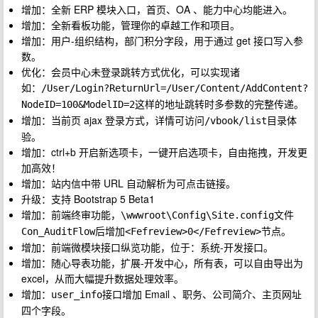
增加：全新 ERP 模块入口，首页、OA 、能力中心均能进入。
增加：全新看板功能，管理你的卓越工作和项目。
增加：用户-组织结构，部门积分字段，用于通过 get 接口写入参
数。
优化：会员中心未登录跳转方式优化，可以实现诸
如：
/User/Login?ReturnUrl=/User/Content/AddContent?
这样的地址跳转时多参数的完整传递。
NodeID=100&ModelID=2
增加：当前页 ajax 登录方式，详情可访问
目录体
/vbook/list
验。
增加：ctrl+b 开启新选项卡，一键开启选项卡，自由拖拽，开发更
加高效！
增加：站内信中带 URL 自动解析为可点击链接。
升级：支持 Bootstrap 5 Beta1
增加：前端终审功能，
文件
\wwwroot\Config\Site.config
后增加
节点。
Con_AuditFlow
<Fefreview>0</Fefreview>
增加：前端微模块接口纵览功能，位于：系统-开发接口。
增加：随心导表功能，扩展-开发中心，所有表，可以自由导出为
excel，从而大幅提升数据处理效率。
增加：
接口增加 Email 、职务、公司简介、主页网址
user_info
四个字段。