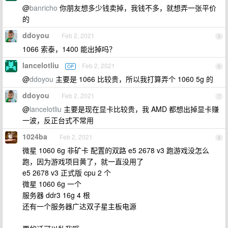
@
banricho
你朋友想多少钱卖掉，我钱不多，就想弄一张平价
的
ddoyou
Feb 2, 2021
5
1066 索泰，1400 能出掉吗？
lancelotliu
Feb 2, 2021
OP
6
@
ddoyou
主要是 1066 比较贵，所以我打算弄个 1060 5g 的
ddoyou
Feb 2, 2021
7
@
lancelotliu
主要是现在显卡比较贵，我 AMD 都想出掉显卡赚
一波，反正台式不常用
1024ba
Feb 2, 2021
8
微星 1060 6g 非矿卡 配置的双路 e5 2678 v3 跑游戏没怎么
跑，因为游戏项目黄了，就一直没用了
e5 2678 v3 正式版 cpu 2 个
微星 1060 6g 一个
服务器 ddr3 16g 4 根
还有一个服务器广达双子星主板电源