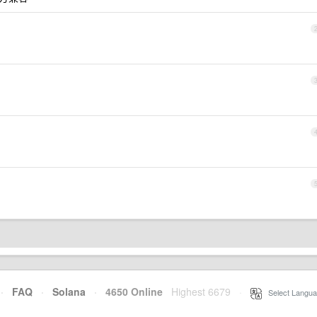
·
FAQ
·
Solana
·
4650 Online
Highest 6679
·
Select Langua