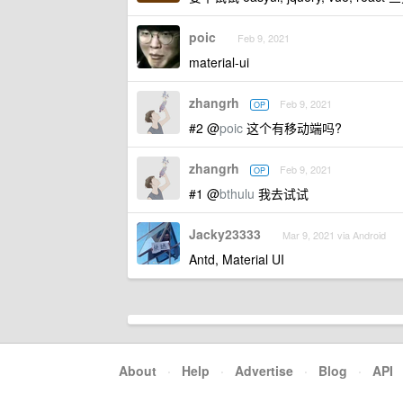
poic
Feb 9, 2021
material-ui
zhangrh
Feb 9, 2021
OP
#2 @
poic
这个有移动端吗?
zhangrh
Feb 9, 2021
OP
#1 @
bthulu
我去试试
Jacky23333
Mar 9, 2021 via Android
Antd, Material UI
About
·
Help
·
Advertise
·
Blog
·
API