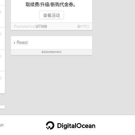
取续费/升级/新购代金券。
2
查看活动
Promoted by
id7368
PRO
3
React
›
Advertisement
4
5
ge