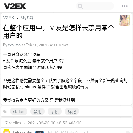
V2EX
MySQL
›
在整个应用中， v 友是怎样去禁用某个
用户的
By
xxbutoo
at Feb 16, 2021 · 4126 views
一直好奇这么个逻辑
v 友们是怎么去 禁用某个用户的？
直接在表里面加个 status 标记吗
但是这样感觉需要整个团队去了解这个字段，不然有个新来的查询的
时候忘记写 status 条件了 就会出现尴尬的情况
我觉得肯定有更好的方案 只是我没想到。
status
禁用
字段
标记
17 replies
•
2021-02-20 00:48:53 +08:00
felixcode
Feb 16, 2021 via Android
PRO
1