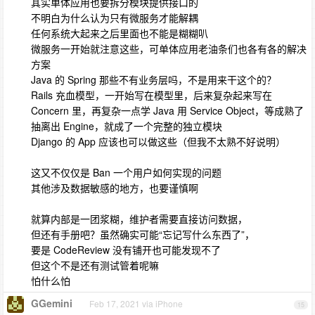
其实单体应用也要拆分模块提供接口的
不明白为什么认为只有微服务才能解耦
任何系统大起来之后里面也不能是糊糊叭
微服务一开始就注意这些，可单体应用老油条们也各有各的解决
方案
Java 的 Spring 那些不有业务层吗，不是用来干这个的？
Rails 充血模型，一开始写在模型里，后来复杂起来写在
Concern 里，再复杂一点学 Java 用 Service Object，等成熟了
抽离出 Engine，就成了一个完整的独立模块
Django 的 App 应该也可以做这些（但我不太熟不好说明）
这又不仅仅是 Ban 一个用户如何实现的问题
其他涉及数据敏感的地方，也要谨慎啊
就算内部是一团浆糊，维护者需要直接访问数据，
但还有手册吧？虽然确实可能“忘记写什么东西了”，
要是 CodeReview 没有铺开也可能发现不了
但这个不是还有测试管着呢嘛
怕什么怕
GGemini
Feb 17, 2021 via iPhone
15