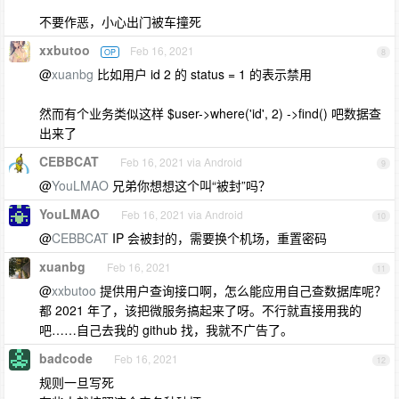
不要作恶，小心出门被车撞死
xxbutoo
Feb 16, 2021
OP
8
@
xuanbg
比如用户 id 2 的 status = 1 的表示禁用
然而有个业务类似这样 $user->where('id', 2) ->find() 吧数据查
出来了
CEBBCAT
Feb 16, 2021 via Android
9
@
YouLMAO
兄弟你想想这个叫“被封”吗？
YouLMAO
Feb 16, 2021 via Android
10
@
CEBBCAT
IP 会被封的，需要换个机场，重置密码
xuanbg
Feb 16, 2021
11
@
xxbutoo
提供用户查询接口啊，怎么能应用自己查数据库呢？
都 2021 年了，该把微服务搞起来了呀。不行就直接用我的
吧……自己去我的 github 找，我就不广告了。
badcode
Feb 16, 2021
12
规则一旦写死