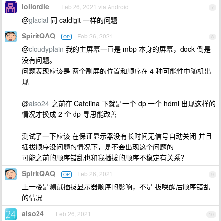
loliordie
Feb 26, 2021 via Android
7
@
glacial
同 caldigit 一样的问题
SpiritQAQ
Feb 26, 2021
OP
8
@
cloudyplain
我的主屏幕一直是 mbp 本身的屏幕，dock 倒是
没有问题。
问题表现应该是 两个副屏的位置和顺序在 4 种可能性中随机出
现
@
also24
之前在 Catelina 下就是一个 dp 一个 hdmi 出现这样的
情况才换成 2 个 dp 寻思能改善
测试了一下应该 在保证显示器没有长时间无信号自动关闭 并且
插拔顺序没问题的情况下，是不会出现这个问题的
可能之前的顺序错乱也和我插拔的顺序不稳定有关系？
SpiritQAQ
Feb 26, 2021
OP
9
上一楼是测试插拔显示器顺序的影响，不是 拔唤醒后顺序错乱
的情况
also24
Feb 26, 2021
10