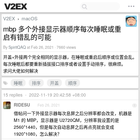
V2EX
macOS
›
mbp 多个外接显示器顺序每次睡眠或重
启有错乱的可能
By
SpiritQAQ
at Feb 26, 2021 · 7660 views
开盖+外接两个完全相同的显示器，在睡眠或重启后顺序或位置会乱。
每次睡眠后都要重新插拔接口排序或者设置手动排序，很麻烦。
求问大佬如何解决
睡眠
排序
开盖
顺序
15 replies
•
2022-11-19 20:42:58 +08:00
RIDESU
Feb 26, 2021
1
借帖问一下外接显示器每次息屏之后分辨率都会改变，机器是
M1 的 MBP，显示器是 U2720QM，分辨率我设置的是
2560*1440，但是每次自动息屏之后再点亮就会变成
1920*1080，怎么解决？