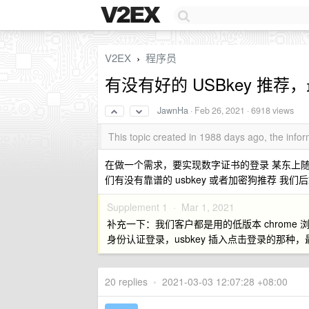
V2EX
程序员
›
有没有好的 USBkey 推
JawnHa
·
Feb 26, 2021
· 6918 views
This topic created in 1988 days ago, the inf
在做一个需求，要实现数字证书的登录 某东上随
们有没有靠谱的 usbkey 或者加密狗推荐 我们
Supplement 1 ·
Mar 1, 2021
补充一下：我们客户都是用的低版本 chrome 浏览器
身份认证登录，usbkey 插入点击登录的那种，最
20 replies
•
2021-03-03 12:07:28 +08:00