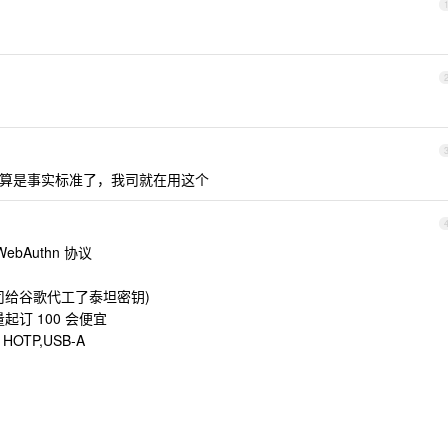
算是事实标准了，我司就在用这个
bAuthn 协议
司给谷歌代工了泰坦密钥)
量起订 100 会便宜
 HOTP,USB-A