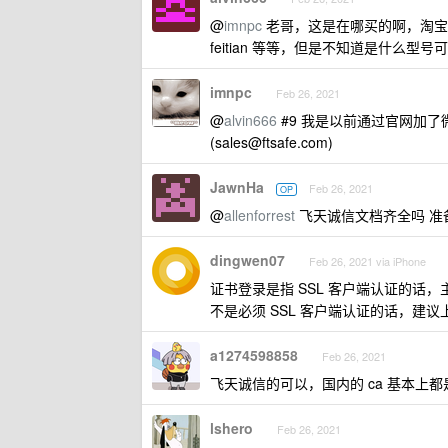
@
imnpc
老哥，这是在哪买的啊，淘宝没搜到..
feitian 等等，但是不知道是什么型号
imnpc
Feb 26, 2021
@
alvin666
#9 我是以前通过官网加了
(
sales@ftsafe.com
)
JawnHa
Feb 26, 2021
OP
@
allenforrest
飞天诚信文档齐全吗 准
dingwen07
Feb 26, 2021 via iPhone
证书登录是指 SSL 客户端认证的话，
不是必须 SSL 客户端认证的话，建议上 W
a1274598858
Feb 26, 2021
飞天诚信的可以，国内的 ca 基本上
lshero
Feb 26, 2021