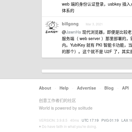
web 端的身份认证登录，usbkey 
体系的
billgong
Mar 3, 2021
@
JawnHa
现代浏览器，即便是比较老的版本，
服务端（ web server ）那里部
内。YubiKey 就有 PKI 智能卡功
的那个）。这个就不是 U2F 了，其实是很有
About
·
Help
·
Advertise
·
Blog
·
API
创意工作者们的社区
World is powered by solitude
VERSION: 3.9.8.5 · 40ms ·
UTC 17:19
·
PVG 01:19
·
LAX 1
♥ Do have faith in what you're doing.