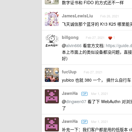
数字证书和 FIDO 的方式还不一样
JamesLewisLiu
Feb 26, 2021
飞天诚信那个蓝牙的 K13 K25 哪
billgong
1
Feb 27, 2021
@
alvin666
看官方文档:
https://guide
本上市面上的类似设备都没问题，直接搜 U2F
好）
fucUup
Feb 27, 2021
yubico 也就 380 一个， 搞什么自行车
JawnHa
Mar 1, 2021
OP
@
dingwen07
看了下 WebAuthn 
了
JawnHa
Mar 1, 2021
OP
补充一下：我们客户都是用的低版本 chro