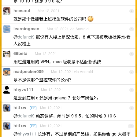
是 10 10 7 还是 9 9 6 呢？
hccsoul
Mar 12, 2021
4
就是那个做抓我上班摸鱼软件的公司吗
learningman
Mar 12, 2021 via Android
5
@
defunct9
据说有人楼上是深信服，8 点下班被老板批评:你看
人家楼上
66beta
Mar 12, 2021
6
用过最难用的 VPN，mac 版老是不适配新系统
madpecker009
Mar 12, 2021 via Android
7
是不是做那个监控软件的公司？
hhyvs111
Mar 12, 2021
8
进去到底用 c 还是用 golang ？长沙有岗位吗
hitfxw
Mar 12, 2021
OP
9
@
defunct9
动态调整，闲时是 9 9 5，忙的时候 9 10 6
hitfxw
Mar 12, 2021
OP
10
@
hhyvs111
长沙有，不过是别的产品线，如果你会 go 大概率