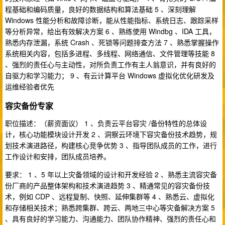
程基础和编码质量，良好的数据结构和算法基础 5 、深刻理解
Windows 性能分析和故障诊断，能从性能指标、系统日志、跟踪采样
等分析异常，给出有效解决方案 6 、熟练使用 Windbg 、IDA 工具，
熟悉内存泄漏，系统 Crash 、死锁等问题排查方法 7 、熟悉掌握操作
系统相关内容，包括多进程、多线程、网络通信、文件管理等技能 8
、强烈的责任心与主动性，对所负责工作有主人翁意识，并有良好的
自驱力和学习能力； 9 、有云计算平台 Windows 虚拟化优化研发及
运维经验者优先
容灾备份专家
职位描述：（薪资面议） 1 、负责云平台容灾 /备份特性的总体设
计，核心功能模块设计开发 2 、洞察云环境下容灾备份技术趋势，规
划技术演进路径，构建核心竞争优势 3 、指导团队成员的工作，进行
工作设计和安排，团队成员培养。
要求： 1 、5 年以上灾备领域的设计和开发经验 2 、熟悉主流容灾备
份厂商的产品整体架构和技术演进趋势 3 、精通常见的容灾备份技
术，例如 CDP 、远程复制、快照、延伸集群等 4 、熟悉云、虚拟化
和存储相关技术；熟悉跨集群、跨云、两地三中心等灾备解决方案 5
、具有良好的学习能力、沟通能力、团队协作精神、强烈的责任心和