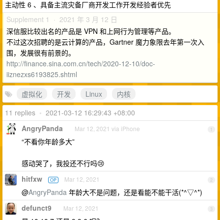
主动性 6 、具备主流灾备厂商开发工作开发经验者优先
Supplement 1 · 2021 年 3 月 12 日
深信服比较出名的产品是 VPN 和上网行为管理等产品。
不过这次招聘的是云计算的产品，Gartner 魔力象限去年第一次入
围，发展很有前景的。
http://finance.sina.com.cn/tech/2020-12-10/doc-
iiznezxs6193825.shtml
虚拟化
开发
Linux
内核
11 replies
•
2021-03-12 16:29:43 +08:00
AngryPanda
Mar 12, 2021 via iPhone
1
“不看你年龄多大”
感动哭了，我投还不行吗😢
hitfxw
Mar 12, 2021
OP
2
@
AngryPanda
年龄大不是问题，还是看能不能干活(*^▽^*)
defunct9
Mar 12, 2021
3