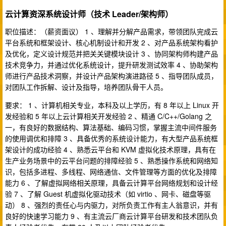
云计算资深系统设计师（技术 Leader/架构师）
职位描述：（薪资面议） 1 、理解并分解产品需求，带领团队完成云
平台系统和框架设计、核心机制设计和开发 2 、对产品系统架构看护
及优化，定义设计规范并把关关键模块设计 3 、协同架构师构建产品
技术竞争力，并通过优化系统设计，提升研发测试效率 4 、协助架构
师进行产品技术洞察，并设计产品架构演进路径 5 、指导团队成员，
对团队工作拆解、设计及指导，培养团队骨干人员。
要求： 1 、计算机相关专业，本科及以上学历，有 8 年以上 Linux 开
发经验和 5 年以上云计算相关开发经验 2 、精通 C/C++/Golang 之
一，有良好的数据结构、算法基础、编码习惯，掌握主流中间件服务
的使用调优和排障 3 、具备优秀的系统设计能力，有大型产品系统框
架设计的成功经验 4 、熟悉云平台和 KVM 虚拟化技术原理，具有在
生产业务场景中的云平台问题的排障经验 5 、熟悉操作系统和网络知
识，包括多进程、多线程、网络通信、文件管理等方面的优化及排障
能力 6 、了解虚拟网络相关原理，具备云计算平台网络规划和设计经
验 7 、了解 Guest 机虚拟化驱动技术（如 virtio 、网卡、磁盘等驱
动） 8 、强烈的责任心与内驱力，对所负责工作有主人翁意识，并有
良好的快速学习能力 9 、有主流云厂商云计算平台研发和技术团队负