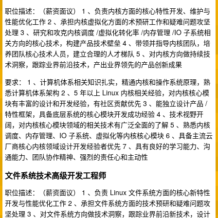
职位描述：（薪资面议） 1 、负责内核方面的核心特性开发、维护与
性能优化工作 2 、承担内核虚拟化方面的术预研工作和疑难问题攻坚
处理 3 、研究和攻克内核调度 /虚拟化转化率 /内存管理 /IO 子系统相
关方向的核心技术，构建产品技术壁垒 4 、带领并指导内核团队，培
养团队核心技术人员，建立合理的人才梯队 5 、对内核方向做持续技
术洞察，跟踪业界前沿技术，产出业界领先的产品创新成果
要求： 1 、计算机体系相关知识扎实，精通内核和操作系统原理，熟
悉计算机体系架构 2 、5 年以上 Linux 内核相关经验，对内核核心模
块有丰富的设计和开发经验，有社区贡献优先 3 、能独立设计产品 /
特性框架，具备底层系统的核心模块开发成功经验 4 、技术视野开
阔，对内核核心模块领域的相关技术有广泛全面的了解 5 、熟悉内核
调度、内存管理、IO 子系统、虚拟化等内核核心模块 6 、具备主流云
厂商核心内核领域设计开发经验者优先 7 、具有良好的学习能力、沟
通能力、团队协作精神、强烈的责任心和主动性
文件系统技术高级开发工程师
职位描述：（薪资面议） 1 、负责 Linux 文件系统方面的核心新特性
开发与性能优化工作 2 、承担文件系统方面的技术预研和疑难问题攻
坚处理 3 、对文件系统方向做技术洞察，跟踪业界前沿新技术，设计