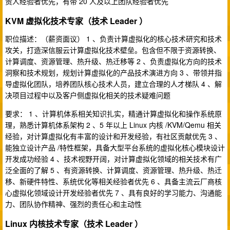
责人经验者优先，有带 20 人及以上团队经验者优先
KVM 虚拟化技术专家（技术 Leader ）
职位描述：（薪资面议） 1 、负责计算虚拟化的核心技术研究和技术
攻关，打造深信服云计算虚拟化技术壁垒。包含但不限于资源转换、
计算调度、资源管理、热升级、热迁移等 2 、负责虚拟化方向的技术
洞察和技术规划，规划计算虚拟化的产品技术演进方向 3 、带领并指
导虚拟化团队，培养团队核心技术人员，建立合理的人才梯队 4 、解
决项目过程中以及客户侧虚拟化相关的技术疑难问题
要求： 1 、计算机体系相关知识扎实，精通计算虚拟化和操作系统原
理，熟悉计算机体系架构 2 、5 年以上 Linux 内核 /KVM/Qemu 相关
经验，对计算虚拟化有丰富的设计和开发经验，有社区贡献优先 3 、
能独立设计产品 /特性框架，具备大型平台系统的虚拟化核心模块设计
开发成功经验 4 、技术视野开阔，对计算虚拟化领域的相关技术有广
泛全面的了解 5 、有资源转换、计算调度、资源管理、热升级、热迁
移、新硬件特性、系统优化等相关经验者优先 6 、具备主流云厂商核
心虚拟化领域设计开发经验者优先 7 、具有良好的学习能力、沟通能
力、团队协作精神、强烈的责任心和主动性
Linux 内核技术专家（技术 Leader ）