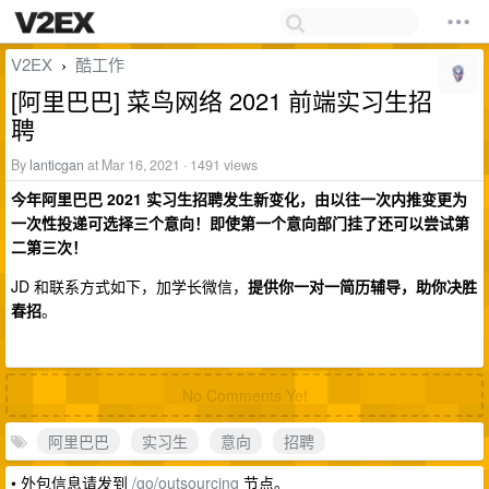
V2EX
酷工作
›
[阿里巴巴] 菜鸟网络 2021 前端实习生招
聘
By
lanticgan
at Mar 16, 2021 · 1491 views
今年阿里巴巴 2021 实习生招聘发生新变化，由以往一次内推变更为
一次性投递可选择三个意向！即使第一个意向部门挂了还可以尝试第
二第三次！
JD 和联系方式如下，加学长微信，
提供你一对一简历辅导，助你决胜
春招
。
No Comments Yet
阿里巴巴
实习生
意向
招聘
• 外包信息请发到
/go/outsourcing
节点。