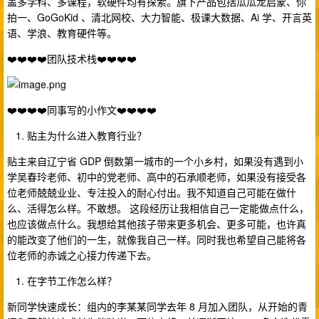
盖多学科、多课程，软硬件均有探索。旗下产品包括瓜瓜龙启蒙、你
拍一、GoGoKid 、清北网校、大力智能、极课大数据、Ai 学、开言英
语、学浪、教育硬件等。
❤️❤️❤️❤️团队技术栈❤️❤️❤️❤️
❤️❤️❤️❤️同事写的小作文❤️❤️❤️❤️
贴主为什么进入教育行业？
贴主来自辽宁省 GDP 倒数第一城市的一个小乡村，如果没有遇到小
学吴春玲老师、初中的党老师、高中的石承顺老师，如果没有接受各
位老师兢兢业业、专注投入的耐心付出。我不知道自己可能在做什
么、活得怎么样。不敢想。 这段经历让我相信自己一定能做点什么，
也应该做点什么。我想给其他孩子带来更多机会、更多可能，也许真
的能改变了他们的一生，就像我自己一样。同时我也希望自己能将各
位老师的赤诚之心接力传递下去。
在字节工作怎么样？
新同学快速成长：组内的李某某同学去年 8 月加入团队，从开始的青