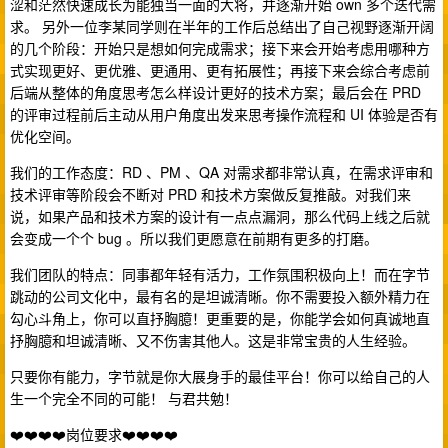
涩和茫然快速成长为能独当一面的大将，并逐渐开始 own 多个迭代需
求。 另外一位李某同学则在半年的工作后总结出了自己视野逐渐开阔
的几个阶段：开始只是想如何完成需求；接下来会开始考虑用哪种方
式实现更好、更优雅、更通用、更有拓展性；再接下来会综合考虑前
后端从整体的角度思考怎么样设计更好的技术方案；最后会在 PRD
的评审过程前后主动从用户角度出发来思考操作流程和 UI 体验是否有
优化空间。
我们的工作态度：RD 、PM 、QA 对需求都非常认真，在需求评审和
技术评审等阶段会不断对 PRD 和技术方案做反复推敲。对我们来
说，如果产品和技术方案的设计有一点点漏洞，那么代码上线之后就
会变成一个个 bug 。所以我们更愿意在前期有更多的打磨。
我们团队的特点：同事都年轻有活力，工作氛围积极向上！而在字节
跳动的公司文化中，最有名的是坦诚清晰。你不需要投入额外精力在
勾心斗角上，你可以直抒胸臆！更重要的是，你能学会如何真诚地直
抒胸臆和坦诚清晰、又不伤害其他人。这是非常宝贵的人生经验。
只要你有能力，字节就是你大展身手的最佳平台！你可以给自己的人
生一个完全不同的可能！ 与君共勉！
❤️❤️❤️❤️岗位要求❤️❤️❤️❤️