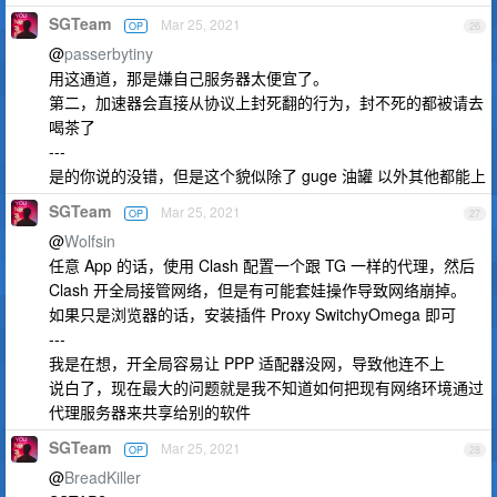
SGTeam
Mar 25, 2021
OP
26
@
passerbytiny
用这通道，那是嫌自己服务器太便宜了。
第二，加速器会直接从协议上封死翻的行为，封不死的都被请去
喝茶了
---
是的你说的没错，但是这个貌似除了 guge 油罐 以外其他都能上
SGTeam
Mar 25, 2021
OP
27
@
Wolfsin
任意 App 的话，使用 Clash 配置一个跟 TG 一样的代理，然后
Clash 开全局接管网络，但是有可能套娃操作导致网络崩掉。
如果只是浏览器的话，安装插件 Proxy SwitchyOmega 即可
---
我是在想，开全局容易让 PPP 适配器没网，导致他连不上
说白了，现在最大的问题就是我不知道如何把现有网络环境通过
代理服务器来共享给别的软件
SGTeam
Mar 25, 2021
OP
28
@
BreadKiller