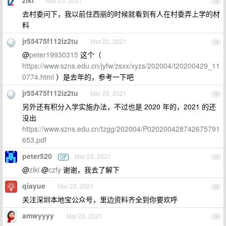
ziki
Mar 23, 2021
14
去村委问下，我以前住西丽的时候就看到有人在村委弄上学的材
料
jr55475f112iz2tu
Mar 23, 2021
15
@
peter19930315
这个（
https://www.szns.edu.cn/jyfw/zsxx/xyzs/202004/t20200429_11
0774.html
）是去年的，参考一下吧
jr55475f112iz2tu
Mar 23, 2021
16
另外还有积分入学实施办法，不过也是 2020 年的，2021 的还
没出
https://www.szns.edu.cn/tzgg/202004/P020200428742675791
653.pdf
peter520
Mar 23, 2021
OP
17
@
ziki
@
czfy
谢谢，我去了解下
qiayue
Mar 23, 2021
18
关注深圳本地宝公众号，里边资料齐全到你要欢呼
amwyyyy
Mar 23, 2021
19