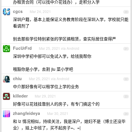
办租赁合同（可以找中介花钱办），走积分入学
cgcs
Mar 24, 2021
20
深圳户籍，基本上能保证义务教育阶段在深圳入学，学校就只能
看调剂了
别去那些学位特别紧张的学区搞租赁，查实际居住查得严
FucUrFrd
Mar 25, 2021 via Android
21
深圳中学初中部可以免试入学，给钱我帮你
哦豁你是小学，去割 jiu 菜小学吧
chiu
Mar 25, 2021 via Android
22
中介那好像有可以租学位上学的业务
killeder
Mar 29, 2021
23
好像可以花钱挂靠别人的房子，有专门搞这个的
zhangfeideya
Mar 30, 2021
24
和 lz 情况相似，持续关注，我是深户，媳妇不是（博士还没毕
业），娃上中班了，买不起房子=、=|