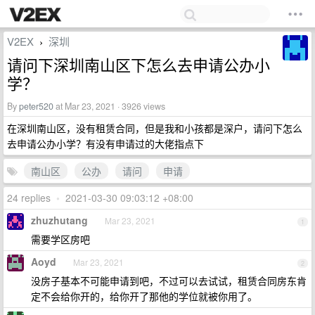
V2EX
深圳
›
请问下深圳南山区下怎么去申请公办小
学？
By
peter520
at Mar 23, 2021 · 3926 views
在深圳南山区，没有租赁合同，但是我和小孩都是深户，请问下怎么
去申请公办小学？有没有申请过的大佬指点下
南山区
公办
请问
申请
24 replies
•
2021-03-30 09:03:12 +08:00
zhuzhutang
Mar 23, 2021
1
需要学区房吧
Aoyd
Mar 23, 2021
2
没房子基本不可能申请到吧，不过可以去试试，租赁合同房东肯
定不会给你开的，给你开了那他的学位就被你用了。