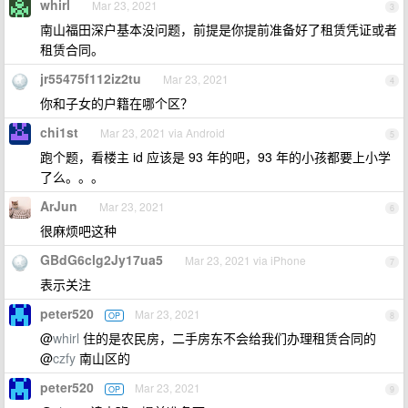
whirl
Mar 23, 2021
3
南山福田深户基本没问题，前提是你提前准备好了租赁凭证或者
租赁合同。
jr55475f112iz2tu
Mar 23, 2021
4
你和子女的户籍在哪个区？
chi1st
Mar 23, 2021 via Android
5
跑个题，看楼主 id 应该是 93 年的吧，93 年的小孩都要上小学
了么。。。
ArJun
Mar 23, 2021
6
很麻烦吧这种
GBdG6clg2Jy17ua5
Mar 23, 2021 via iPhone
7
表示关注
peter520
Mar 23, 2021
OP
8
@
whirl
住的是农民房，二手房东不会给我们办理租赁合同的
@
czfy
南山区的
peter520
Mar 23, 2021
OP
9