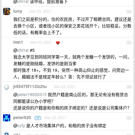
@
chi1st
读中班，提前准备下
luny
Mar 23, 2021
10
我们之前是积分的，住的农民房，不过开了租聘合同，建议还是
去换个小区，或者找小区的保安之类花钱开个，比较稳妥。分数
低的话，有概率会上不了。
imn1
Mar 23, 2021
1
11
@
chi1st
#5
我念大学见到同班同学第一天，就两个发糖一个发饼的，一问，
发糖的是刚结婚，发饼的是刚当爹
那时我才 18+，不到 19，突然一种高山仰止的感觉，问旁边一
人，婚姻法不是规定年龄么？答：先不领证就行了
jr55475f112iz2tu
Mar 23, 2021
12
@
peter19930315
既然户籍是南山区的，那无论有没有租赁合
同都能读公办小学吧？
还是说你的户籍是和你租的房子绑定的？还是说是公司集体户？
peter520
Mar 23, 2021
OP
13
@
czfy
是人才市场集体户的，和租的房子没有绑定