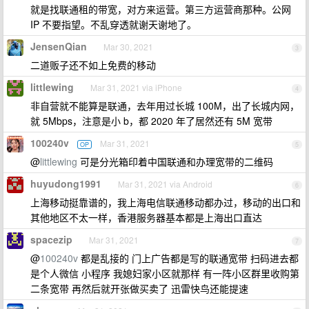
就是找联通租的带宽，对方来运营。第三方运营商那种。公网
IP 不要指望。不乱穿透就谢天谢地了。
JensenQian
Mar 30, 2021
3
二道贩子还不如上免费的移动
littlewing
Mar 31, 2021 via iPhone
4
非自营就不能算是联通，去年用过长城 100M，出了长城内网，
就 5Mbps，注意是小 b，都 2020 年了居然还有 5M 宽带
100240v
Mar 31, 2021
OP
5
@
littlewing
可是分光箱印着中国联通和办理宽带的二维码
huyudong1991
Mar 31, 2021 via Android
6
上海移动挺靠谱的，我上海电信联通移动都办过，移动的出口和
其他地区不太一样，香港服务器基本都是上海出口直达
spacezip
Mar 31, 2021
7
@
100240v
都是乱接的 门上广告都是写的联通宽带 扫码进去都
是个人微信 小程序 我媳妇家小区就那样 有一阵小区群里收购第
二条宽带 再然后就开张做买卖了 迅雷快鸟还能提速