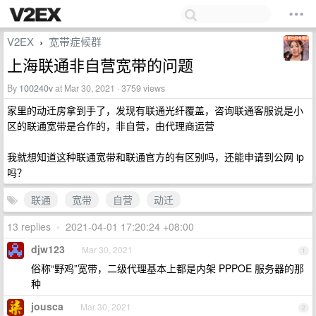
V2EX
宽带症候群
›
上海联通非自营宽带的问题
By
100240v
at Mar 30, 2021 · 3759 views
家里的动迁房拿到手了，发现有联通光纤覆盖，咨询联通客服说是小
区的联通宽带是合作的，非自营，由代理商运营
我就想知道这种联通宽带和联通官方的有区别吗，还能申请到公网 ip
吗？
联通
宽带
自营
动迁
13 replies
•
2021-04-01 17:20:24 +08:00
djw123
Mar 30, 2021
1
俗称“野鸡”宽带，二级代理基本上都是内架 PPPOE 服务器的那
种
jousca
Mar 30, 2021
2