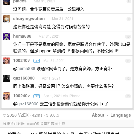
places
Mar 31, 2021
8
没问题，合作宽带负责最后一公里接入
shuiyingwuhen
Mar 31, 2021
9
建议你还是咨询清楚 免得到时候有苦恼的
hema888
Mar 31, 2021
10
你问一下是不是宽度的网络，宽度是联通合作伙伴，外网出口是
联通的，但是 pppoe 拿到的 IP 都是内网的，不给公网 IP
100240v
Mar 31, 2021
OP
11
@
hema888
联通官网查到了，是方宽资源，方正宽带
qaz168000
Apr 1, 2021
12
同上海联通，好奇公网 IP 怎么申请的，需要什么条件？
100240v
Apr 1, 2021 via iPhone
OP
13
@
qaz168000
去工信部投诉他们就给你开公网 ip 了
© 2026 V2EX · 42ms · 3.9.8.5
About
·
Language
摸摸鱼计时器 · macOS 菜单栏效率工具