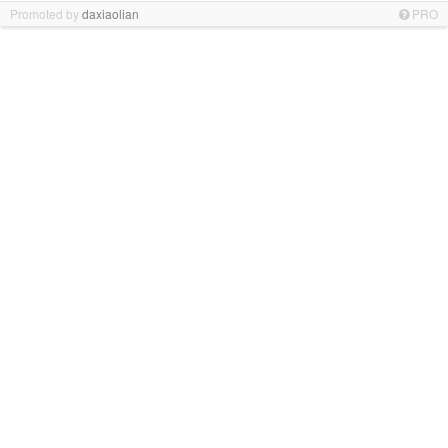
Promoted by
daxiaolian
PRO