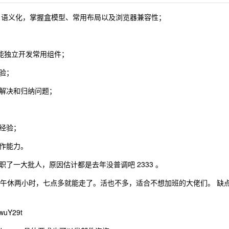
Web 语义化，掌握盒模型、常用布局以及浏览器兼容性；
，能独立开发常用组件；
验；
解决和归纳问题；
经验；
作能力。
了一大批人，原因估计都是去年没普调吧 2333 。
上班，午休两小时，七点多就能走了。活也不多，适合不想加班的大佬们。 缺
uY29t