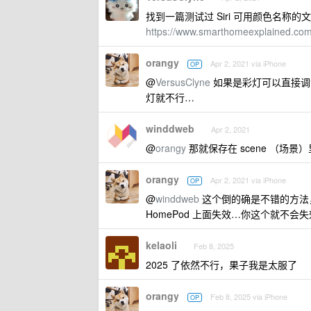
找到一篇测试过 Siri 可用颜色名称的
https://www.smarthomeexplained.com/si
orangy
Apr 2, 2021 via iPhone
OP
@
VersusClyne
如果是彩灯可以直接调
灯就不行…
winddweb
Apr 2, 2021
@
orangy
那就保存在 scene （场景）里
orangy
Apr 2, 2021 via iPhone
OP
@
winddweb
这个倒的确是不错的方法
HomePod 上面失效…你这个就不会
kelaoli
Feb 8, 2025
2025 了依然不行，果子我是太服了
orangy
Feb 8, 2025 via iPhone
OP