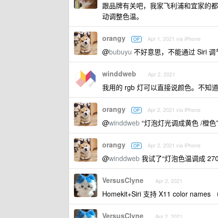
跟品牌有关吧，我家飞利浦和宜家的都可以
动调整色温。
orangy
Apr 1, 2021 via iPhone
OP
@
bubuyu
不好意思，不能通过 Siri 调
winddweb
Apr 2, 2021
我用的 rgb 灯可以直接说颜色。不
orangy
Apr 2, 2021 via iPhone
OP
@
winddweb
“灯泡灯光调成黄色 /橙
orangy
Apr 2, 2021 via iPhone
OP
@
winddweb
我试了“灯泡色温调成 27
VersusClyne
Apr 2, 2021
Homekit+Siri 支持 X11 col
VersusClyne
Apr 2, 2021