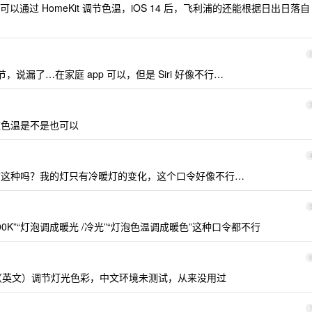
通过 HomeKit 调节色温，iOS 14 后，飞利浦的还能根据日出日落自
节，说漏了…在家庭 app 可以，但是 Siri 好像不行…
知道色温是不是也可以
色”这种吗？我的灯只有冷暖灯的变化，这个口令好像不行…
00K”“灯泡调成暖光 /冷光”“灯泡色温调成暖色”这种口令都不行
or names （英文）调节灯光色彩，中文环境未测试，从来没用过