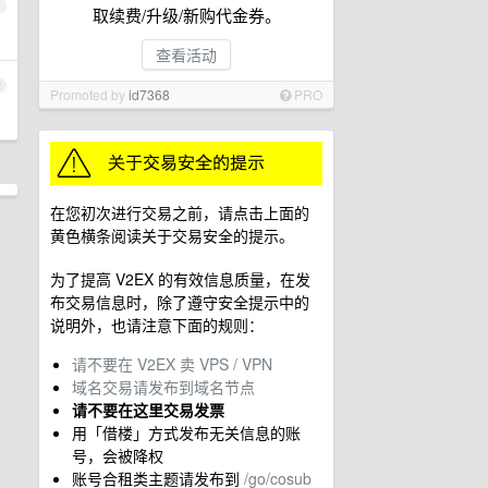
1
取续费/升级/新购代金券。
查看活动
2
Promoted by
id7368
PRO
在您初次进行交易之前，请点击上面的
黄色横条阅读关于交易安全的提示。
为了提高 V2EX 的有效信息质量，在发
布交易信息时，除了遵守安全提示中的
说明外，也请注意下面的规则：
请不要在 V2EX 卖 VPS / VPN
域名交易请发布到域名节点
请不要在这里交易发票
用「借楼」方式发布无关信息的账
号，会被降权
账号合租类主题请发布到
/go/cosub