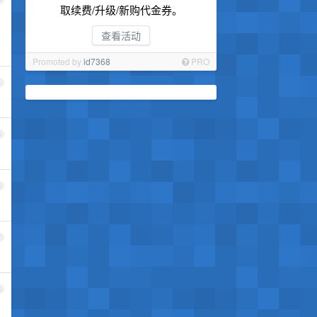
取续费/升级/新购代金券。
查看活动
Promoted by
id7368
PRO
4
5
6
7
8