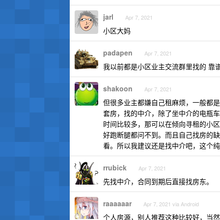
jarl
Apr 7, 2021
小区大妈
padapen
Apr 7, 2021
我以前都是小区业主交流群里找的 靠
shakoon
Apr 7, 2021
但很多业主都嫌自己租麻烦，一般都是
套房，找的中介，除了坐中介的电瓶车
时间比较多，那可以在倾向寻租的小区
好跑断腿都问不到。而且自己找房的缺
看。所以我建议还是找中介吧，这个纯
rrubick
Apr 7, 2021
先找中介，合同到期后直接找房东。
raaaaaar
Apr 7, 2021 via Android
个人房源，别人推荐这种比较好，当然