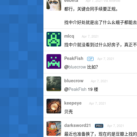
66beta
Apr 7, 2021 via Android
都行，关键合同手续要正规。
找中介好处就是出了什么幺蛾子都能去
mlcq
Apr 7, 2021
找中介就没看到过什么好房子，真正不错
PeakFish
Apr 7, 2021
OP
@
bluecrow
比如？
bluecrow
Apr 7, 2021
@
PeakFish
19 楼
keepeye
Apr 7, 2021
贝壳
darksword21
Apr 7, 2021
PRO
最近也准备换了，现在的是豆瓣上找的