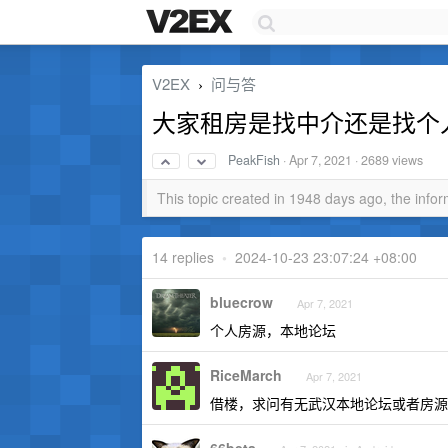
V2EX
问与答
›
大家租房是找中介还是找个
PeakFish
·
Apr 7, 2021
· 2689 views
This topic created in 1948 days ago, the inf
14 replies
•
2024-10-23 23:07:24 +08:00
bluecrow
Apr 7, 2021
个人房源，本地论坛
RiceMarch
Apr 7, 2021
借楼，求问有无武汉本地论坛或者房源群