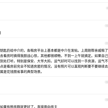
1
谱
1
钥匙扔给中介的，各租房平台上基本都是中介在发帖。上周刚帮亲戚租了
去看房时搞得我胆战心惊，其他都很顺畅，不到一上午就搞定。如果自己
到处打听，特别是保安、大爷大妈，运气好时可以找到一手房源，运气不
点是看房前完全不知道房屋的情况，没有照片可以直观判断要不要继续去
属是花钱图省事的典型场景。
1
1
如果有租房群就更好了，直接面向房主