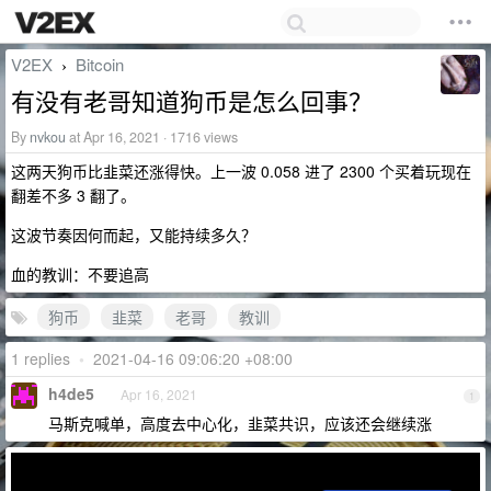
V2EX
Bitcoin
›
有没有老哥知道狗币是怎么回事？
By
nvkou
at Apr 16, 2021 · 1716 views
这两天狗币比韭菜还涨得快。上一波 0.058 进了 2300 个买着玩现在
翻差不多 3 翻了。
这波节奏因何而起，又能持续多久？
血的教训：不要追高
狗币
韭菜
老哥
教训
1 replies
•
2021-04-16 09:06:20 +08:00
h4de5
Apr 16, 2021
1
马斯克喊单，高度去中心化，韭菜共识，应该还会继续涨