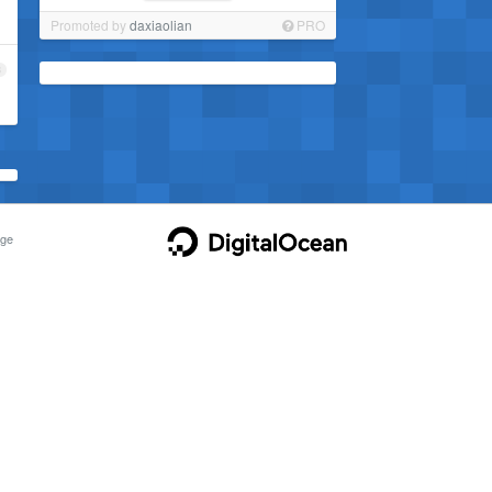
Promoted by
daxiaolian
PRO
3
ge