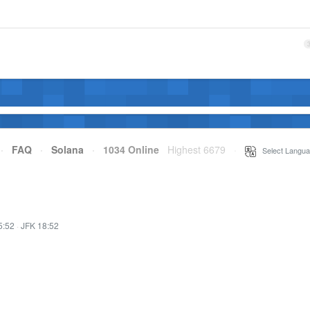
·
FAQ
·
Solana
·
1034 Online
Highest 6679
·
Select Langua
5:52
·
JFK 18:52