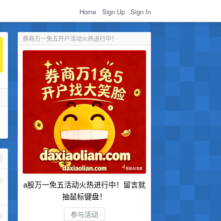
Home
Sign Up
Sign In
券商万一免五开户活动火热进行中！
1
a股万一免五活动火热进行中！留言就
抽鼠标键盘！
参与活动
2