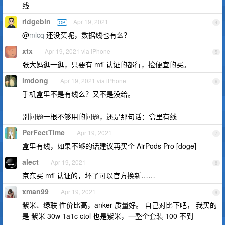
线
ridgebin
Apr 19, 2021
OP
4
@
mlcq
还没买呢，数据线也有么？
xtx
Apr 19, 2021 via iPhone
5
张大妈逛一逛，只要有 mfi 认证的都行，捡便宜的买。
imdong
Apr 19, 2021 via iPhone
6
手机盒里不是有线么？又不是没给。
别问题一根不够用的问题，还是那句话：盒里有线
PerFectTime
Apr 19, 2021
7
盒里有线，如果不够的话建议再买个 AirPods Pro [doge]
alect
Apr 19, 2021
8
京东买 mfi 认证的，坏了可以官方换新……
xman99
Apr 19, 2021
9
紫米、绿联 性价比高，anker 质量好。 自己对比下吧， 我买的
是 紫米 30w 1a1c ctol 也是紫米，一整个套装 100 不到