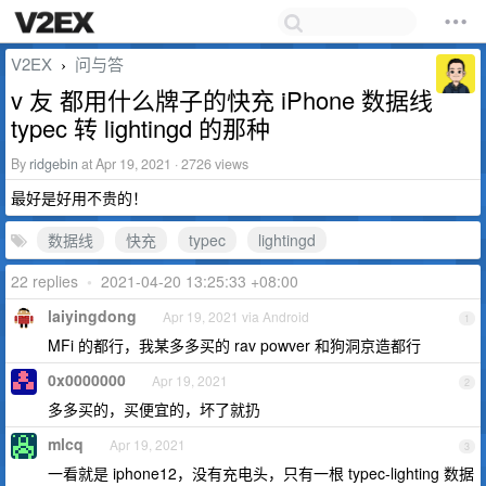
V2EX
问与答
›
v 友 都用什么牌子的快充 iPhone 数据线
typec 转 lightingd 的那种
By
ridgebin
at Apr 19, 2021 · 2726 views
最好是好用不贵的！
数据线
快充
typec
lightingd
22 replies
•
2021-04-20 13:25:33 +08:00
laiyingdong
Apr 19, 2021 via Android
1
MFi 的都行，我某多多买的 rav powver 和狗洞京造都行
0x0000000
Apr 19, 2021
2
多多买的，买便宜的，坏了就扔
mlcq
Apr 19, 2021
3
一看就是 iphone12，没有充电头，只有一根 typec-lighting 数据