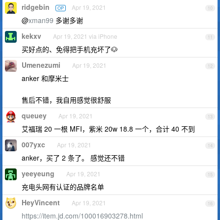
ridgebin
Apr 19, 2021
OP
10
@
xman99
多谢多谢
kekxv
Apr 19, 2021 via iPhone
11
买好点的、免得把手机充坏了🐶
Umenezumi
Apr 19, 2021
12
anker 和摩米士
售后不错，我自用感觉很舒服
queuey
Apr 19, 2021
13
艾福瑞 20 一根 MFI，紫米 20w 18.8 一个，合计 40 不到
007yxc
Apr 19, 2021
14
anker，买了 2 条了。 感觉还不错
yeeyeung
Apr 19, 2021
15
充电头网有认证的品牌名单
HeyVincent
Apr 19, 2021
16
https://item.jd.com/100016903278.html