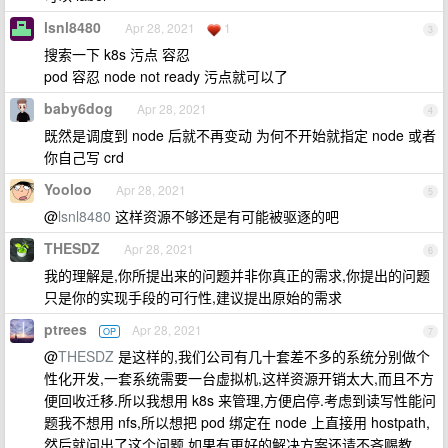
lsnl8480
Apr 28, 2021
1
3
搜索一下 k8s 污点 容忍
pod 容忍 node not ready 污点就可以了
baby6dog
Apr 28, 2021
4
既然是调度到 node 后就不再变动 为何不开始就指定 node 或者
你自己写 crd
Yooloo
Apr 28, 2021
5
@
lsnl8480
这样资源不够还是有可能被驱逐的吧
THESDZ
Apr 28, 2021
6
我的理解是,你所提出来的问题并非你真正的需求,你提出的问题
只是你的实现手段的可行性,建议提出原始的需求
ptrees
Apr 28, 2021
OP
7
@
THESDZ
是这样的,我们公司有几十套差不多的系统分别做个
性化开发,一套系统需要一台虚拟机,这样资源开销太大,而且不方
便回收迁移.所以我想用 k8s 来管理,方便启停.考虑到读写性能问
题我不想用 nfs,所以想把 pod 绑定在 node 上直接用 hostpath,
然后就问出了这个问题.如果有更好的解决方案还请不吝赐教.