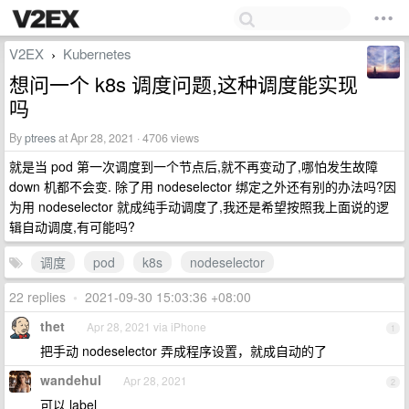
V2EX
Kubernetes
›
想问一个 k8s 调度问题,这种调度能实现
吗
By
ptrees
at Apr 28, 2021 · 4706 views
就是当 pod 第一次调度到一个节点后,就不再变动了,哪怕发生故障
down 机都不会变. 除了用 nodeselector 绑定之外还有别的办法吗?因
为用 nodeselector 就成纯手动调度了,我还是希望按照我上面说的逻
辑自动调度,有可能吗?
调度
pod
k8s
nodeselector
22 replies
•
2021-09-30 15:03:36 +08:00
thet
Apr 28, 2021 via iPhone
1
把手动 nodeselector 弄成程序设置，就成自动的了
wandehul
Apr 28, 2021
2
可以 label