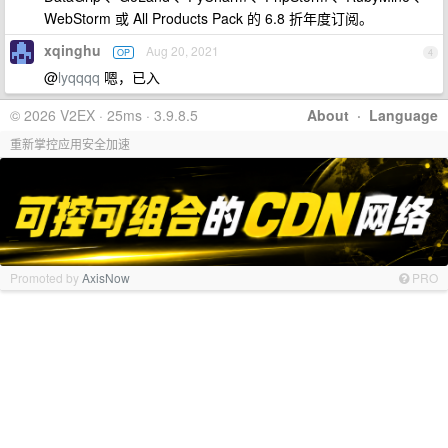
WebStorm 或 All Products Pack 的 6.8 折年度订阅。
xqinghu
Aug 20, 2021
OP
4
@
lyqqqq
嗯，已入
© 2026 V2EX · 25ms · 3.9.8.5
About
·
Language
重新掌控应用安全加速
Promoted by
AxisNow
PRO