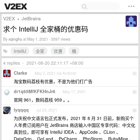
V2EX
JetBrains
›
求个 IntelliJ 全家桶的优惠码
By
xqinghu
at May 1, 2021 · 3597 views
IntelliJ
全家
优惠
桶
4 replies
•
2021-08-20 22:11:17 +08:00
Clarke
May 2, 2021 via Android
1
淘宝数码荔枝有优惠，不是为他们打广告
dr1q65MfKFKHnJr6
May 17, 2021
2
官网 961，数码荔枝 959 。。
lyqqqq
Jul 23, 2021
3
为庆祝中文语言包正式发布，2021 年 8 月 31 日前，新购买个
人年费订阅用户在 JetBrains 商店输入中国区专享代码：中文化
真到位，即可享有 IntelliJ IDEA 、AppCode 、CLion 、
DataGrip 、GoLand 、PyCharm 、PhpStorm 、RubyMine 、