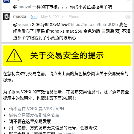
@
maozai
一样的在审核。。。你的小黄鱼被拉黑了吧
maozai
May 8, 2021 via iPhone
OP
10
@
lvgsnm
2.0€4y65X3vM5vu€
https://m.tb.cn/h.4rrJU2b
我在
闲鱼发布了 [苹果 iPhone xs max 256 金色港版 三网通 双] 不知
道那个字眼戳到了小黄鱼的玻璃心
在您初次进行交易之前，请点击上面的黄色横条阅读关于交易安全的
提示。
为了提高 V2EX 的有效信息质量，在发布交易信息时，除了遵守安全
提示中的说明外，也请注意下面的规则：
请不要在 V2EX 卖 VPS / VPN
域名交易请发布到域名节点
请不要在这里交易发票
用「借楼」方式发布无关信息的账号，会被降权
账号合租类主题请发布到
/go/cosub