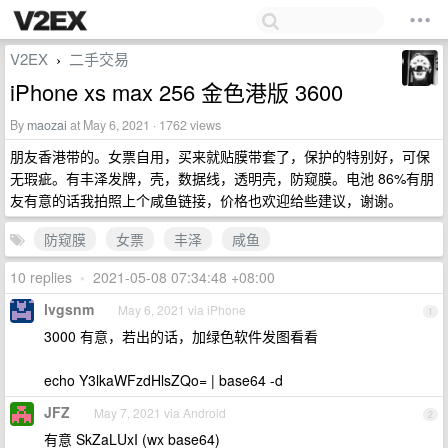
V2EX
二手交易
›
iPhone xs max 256 金色港版 3600
By
maozai
at May 6, 2021 · 1762 views
朋友香港带的。女票自用，买来就贴膜带套了，保护的特别好，可保
无瑕疵。有丰泽发牌，壳，数据线，透明壳，防窥膜。电池 86%有朋
友有意的话我拍照上个咸鱼链接，价格也欢迎给些建议，谢谢。
防窥膜
女票
丰泽
咸鱼
10 replies
•
2021-05-08 07:34:48 +08:00
lvgsnm
May 6, 2021 via iPhone
1
3000 有意，若出的话，加绿色软件发图看看
echo Y3lkaWFzdHlsZQo= | base64 -d
JFZ
May 7, 2021 via Android
2
有意 SkZaLUxI (wx base64)