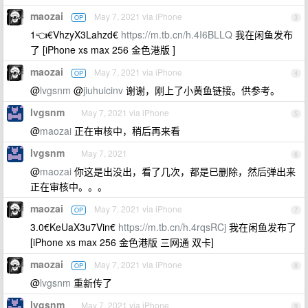
maozai
May 7, 2021 via iPhone
OP
3
1👈€VhzyX3Lahzd€
https://m.tb.cn/h.4I6BLLQ
我在闲鱼发布
了 [iPhone xs max 256 金色港版 ]
maozai
May 7, 2021 via iPhone
OP
4
@
lvgsnm
@
jiuhuicinv
谢谢，刚上了小黄鱼链接。供参考。
lvgsnm
May 7, 2021 via iPhone
5
@
maozai
正在审核中，稍后再来看
lvgsnm
May 7, 2021
6
@
maozai
你这是出没出，看了几次，都是已删除，然后弹出来
正在审核中。。。
maozai
May 7, 2021 via iPhone
OP
7
3.0€KeUaX3u7Vin€
https://m.tb.cn/h.4rqsRCj
我在闲鱼发布了
[iPhone xs max 256 金色港版 三网通 双卡]
maozai
May 7, 2021 via iPhone
OP
8
@
lvgsnm
重新传了
lvgsnm
May 7, 2021 via iPhone
9