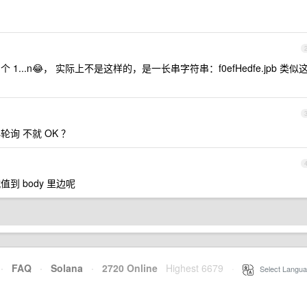
...n😂， 实际上不是这样的，是一长串字符串：f0efHedfe.jpb 类似
轮询 不就 OK ？
到 body 里边呢
·
FAQ
·
Solana
·
2720 Online
Highest 6679
·
Select Langua