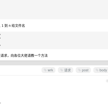
从
到
给文件名
1
n




请求，向各位大佬请教一个方法
wrk
请求
post
body
'