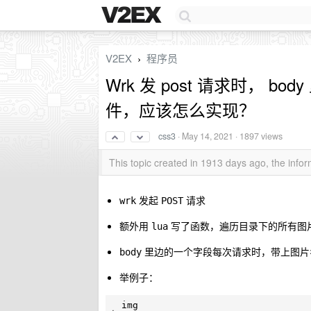
V2EX
程序员
›
Wrk 发 post 请求时， 
件，应该怎么实现？
css3
·
May 14, 2021
· 1897 views
This topic created in 1913 days ago, the inf
发起
请求
wrk
POST
额外用
写了函数，遍历目录下的所有图
lua
里边的一个字段每次请求时，带上图片
body
举例子：
  img
