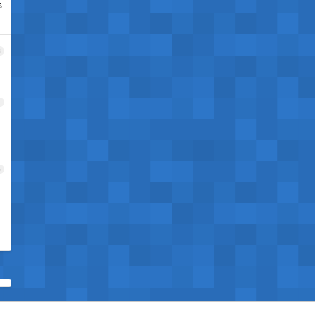
s
3
4
5