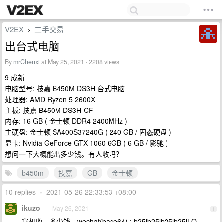
V2EX
二手交易
›
出台式电脑
By
mrChenxi
at May 25, 2021 · 2208 views
9 成新
电脑型号: 技嘉 B450M DS3H 台式电脑
处理器: AMD Ryzen 5 2600X
主板: 技嘉 B450M DS3H-CF
内存: 16 GB ( 金士顿 DDR4 2400MHz )
主硬盘: 金士顿 SA400S37240G ( 240 GB / 固态硬盘 )
显卡: Nvidia GeForce GTX 1060 6GB ( 6 GB / 影驰 )
想问一下大概能出多少钱。有人收吗？
b450m
技嘉
GB
金士顿
10 replies
•
2021-05-26 22:33:53 +08:00
ikuzo
May 26, 2021
1
我想收，多少钱，wechat(base64) : b25lb25lb25lb25lLQ==