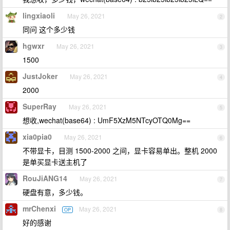
lingxiaoli
May 26, 2021
2
同问 这个多少钱
hgwxr
May 26, 2021
3
1500
JustJoker
May 26, 2021
4
2000
SuperRay
May 26, 2021
5
想收,wechat(base64) : UmF5XzM5NTcyOTQ0Mg==
xia0pia0
May 26, 2021
6
不带显卡，目测 1500-2000 之间，显卡容易单出。整机 2000
是单买显卡送主机了
RouJiANG14
May 26, 2021
7
硬盘有意，多少钱。
mrChenxi
May 26, 2021
OP
8
好的感谢