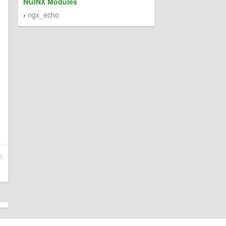
NGINX Modules
ngx_echo
›
6