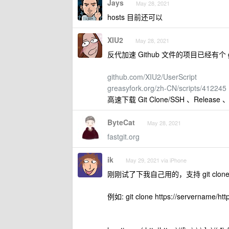
Jays
May 28, 2021
hosts 目前还可以
XIU2
May 28, 2021
反代加速 Github 文件的项目已经有个
github.com/XIU2/UserScript
greasyfork.org/zh-CN/scripts/412245
高速下载 Git Clone/SSH 、Relea
ByteCat
May 28, 2021
fastgit.org
ik
May 29, 2021 via iPhone
刚刚试了下我自己用的，支持 git clon
例如: git clone https://servername/htt