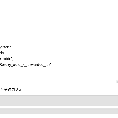
{
grade";
de";
e_addr";
$proxy_ad d_x_forwarded_for";
能在半分钟内搞定