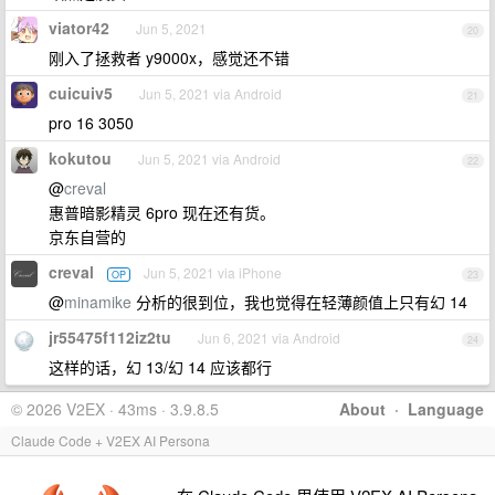
viator42
Jun 5, 2021
20
刚入了拯救者 y9000x，感觉还不错
cuicuiv5
Jun 5, 2021 via Android
21
pro 16 3050
kokutou
Jun 5, 2021 via Android
22
@
creval
惠普暗影精灵 6pro 现在还有货。
京东自营的
creval
Jun 5, 2021 via iPhone
OP
23
@
minamike
分析的很到位，我也觉得在轻薄颜值上只有幻 14
jr55475f112iz2tu
Jun 6, 2021 via Android
24
这样的话，幻 13/幻 14 应该都行
© 2026 V2EX · 43ms · 3.9.8.5
About
·
Language
Claude Code + V2EX AI Persona