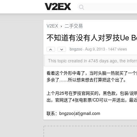
V2EX
二手交易
›
不知道有没有人对罗技Ue B
bngzoo
·
Aug 9, 2013
· 1447 views
This topic created in 4745 days ago, the inf
看着这个外形中毒了，当时头脑一热就买了一个
多余了……所以想来想去打算把这个出了。
上个月25号在罗技官网买的，黑色款，包装/说明
出，官网送了4张电影票/CD可以一并送出，最
联系：bngzoo(at)gmail.com