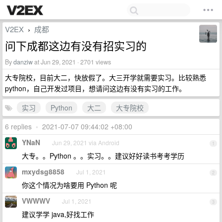
V2EX
成都
›
问下成都这边有没有招实习的
By
danziw
at Jun 29, 2021 · 2701 views
大专院校，目前大二，快放假了。大三开学就需要实习。比较熟悉
python，自己开发过项目，想请问这边有没有实习的工作。
实习
Python
大二
大专院校
6 replies
•
2021-07-07 09:44:02 +08:00
YNaN
Jun 29, 2021 via Android
1
大专。。Python 。。实习。。建议好好读书考考学历
mxydsg8858
Jul 1, 2021
2
你这个情况为啥要用 Python 呢
VWWWV
Jul 1, 2021
3
建议学学 java,好找工作