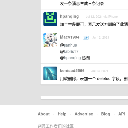
发一条消息生成三条记录
hpanqing
Jul 12, 2021 via iPhone
加个字段即可，表示发送方删除了此消
Macv1994
Jul 12, 2021
OP
@
jianhua
@
tabris17
@
hpanqing
感谢
kenisad5566
Jul 13, 2021
用软删除，表加一个 deleted 字段，
About
·
Help
·
Advertise
·
Blog
·
API
创意工作者们的社区