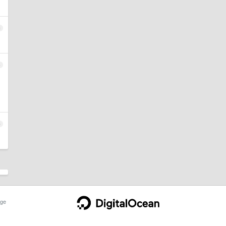
3
4
5
ge