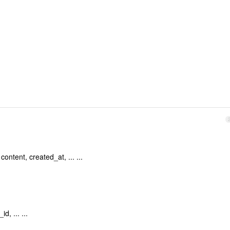
ontent, created_at, ... ...
d, ... ...