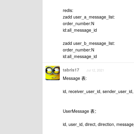
redis:
zadd user_a_message_list:
order_number:N
id:all_message_id
zadd user_b_message_list:
order_number:N
id:all_message_id
tabris17
Jul 12, 2021
Message 表:
id, receiver_user_id, sender_user_id, c
UserMessage 表：
id, user_id, direct, direction, message_i