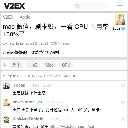
V2EX
Apple
›
mac 微信，剧卡顿，一看 CPU 占用率
1.23
100%了
By
newHunter
at Jul 21, 2021 · 3381 views
之前还好好的，突然整个电脑剧卡
剧卡
卡顿
Mac
CPU
5 replies
•
2021-07-21 15:22:30 +08:00
icecap
Jul 21, 2021
1
重启试试 不行重装
newHunter
Jul 21, 2021
OP
2
重启 重新下载了，打开还是 cpu 占 100 多，剧卡...
KickAssTonight
Jul 21, 2021
3
毒瘤的很，我在这里
https://weixin.qq.com/cgi-