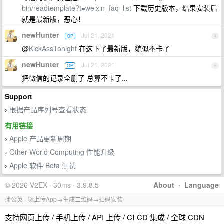
bin/readtemplate?t=weixin_faq_list
下载历史版本，结果安装后
就是最新版，恶心！
newHunter
Jul 21, 2021
OP
4
@
KickAssTonight
在这下了最新版，貌似不卡了
newHunter
Jul 21, 2021
OP
5
把微信的记录全删了 总算不卡了...
Support
根据产品序列号查看状态
›
有用链接
Apple 产品更新周期
›
Other World Computing 性能升级
›
Apple 软件 Beta 测试
›
© 2026 V2EX · 30ms · 3.9.8.5
About
·
Language
蒲公英 - 🚀上传App→生成二维码→扫码安装
支持网页上传 / 手机上传 / API 上传 / CI-CD 集成 / 全球 CDN