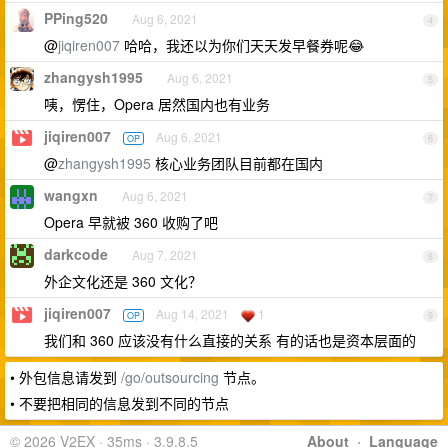
PPing520
Aug 6, 2021
4
@
jiqiren007
哈哈，我还以为你们天天发早餐券呢😂
zhangysh1995
Aug 6, 2021
5
咦，愣住，Opera 居然国内也有业务
jiqiren007
Aug 6, 2021
OP
6
@
zhangysh1995
核心业务团队目前都在国内
wangxn
Aug 6, 2021
7
Opera 早就被 360 收购了吧
darkcode
Aug 7, 2021
8
外企文化还是 360 文化？
jiqiren007
Aug 14, 2021
1
OP
9
我们和 360 应该没有什么直接的关系 有的话也是资本层面的
• 外包信息请发到
/go/outsourcing
节点。
• 不要把相同的信息发到不同的节点
© 2026 V2EX · 35ms · 3.9.8.5
About
·
Language