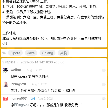
有机会到全球其它 Office 工作。
3. 学习：100%的施展空间：每周学习分享：技术、读书、业务。
4. 激励：优秀员工股权激励计划。
5. 薪酬福利：六险一金、免费三餐、免费健身房、有竞争力的薪酬与
舒适的办公环境。
工作地点
北京市东城区西总布胡同 46 号 明阳国际中心 B 座（东单地铁站附
近）
Opera
Java
Golang
架构
9 replies
•
2021-08-14 14:16:38 +08:00
wellsc
Aug 5, 2021
1
现在 opera 靠啥养活自己
PPing520
Aug 5, 2021
2
老哥，你们早餐也免费么？我是楼上 SG 的
jiqiren007
Aug 5, 2021
OP
3
@
PPing520
好吧。。。那就是午饭 晚饭免费--！