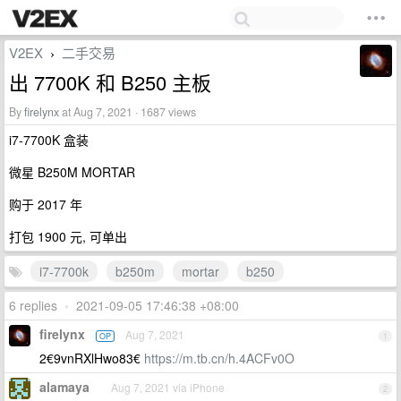
V2EX
二手交易
›
出 7700K 和 B250 主板
By
firelynx
at Aug 7, 2021 · 1687 views
i7-7700K 盒装
微星 B250M MORTAR
购于 2017 年
打包 1900 元, 可单出
i7-7700k
b250m
mortar
b250
6 replies
•
2021-09-05 17:46:38 +08:00
firelynx
Aug 7, 2021
OP
1
2€9vnRXlHwo83€
https://m.tb.cn/h.4ACFv0O
alamaya
Aug 7, 2021 via iPhone
2