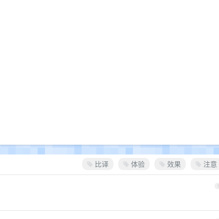
比译
体验
效果
注意