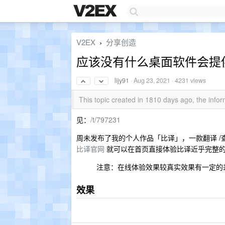
V2EX
分享创造
›
应该没有什么桌面软件会提
lijy91
·
Aug 23, 2021
· 4231 views
This topic created in 1810 days ago, the inf
见：
/t/797231
周未发布了我的个人作品「比译」，一款翻译 
比译官网
就可以在首页直接体验比译近乎完整
注意：在线体验效果较真实效果有一定的
效果