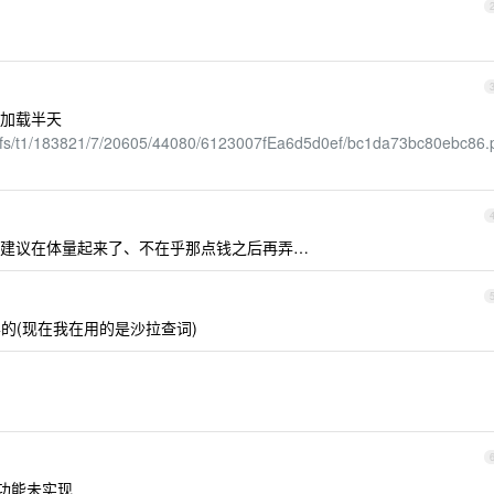
加载半天
/jfs/t1/183821/7/20605/44080/6123007fEa6d5d0ef/bc1da73bc80ebc86.
建议在体量起来了、不在乎那点钱之后再弄…
样的(现在我在用的是沙拉查词)
功能未实现