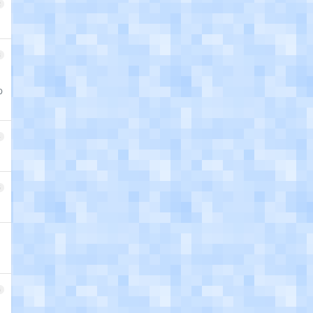
2
3
p
4
5
6