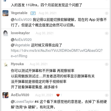
入的首发 11Ultra，四个月前就发现这个问题了
Vegetable
Aug 30, 2021
OP
3
@
AoEiuV020
我记得以前能切换软解硬解，现在的 App 好像不
行了，但是这个概念版里边依然可以切换。
love4taylor
Aug 30, 2021
4
@
AoEiuV020
@
Vegetable
这时候又得祭出段了
https://1drv.ms/b/s!AsJfxoYVcUXDiK0eDMf7uvfQAbasGQ?
e=o1RImg
Hyouka
Aug 30, 2021
5
你可以测试开弹幕和不开弹幕 再观察帧率
以前用魅族测试过....开发者选项的帧率显示跟弹幕有关
没开弹幕就是很稳定的等于视频帧率
开了就看弹幕密集度..越多越卡
AoEiuV020
Aug 30, 2021
1
6
@
Love4Taylor
#4 这个看下来感觉他的意思是，去掉了“系统硬
解”改用“ijk 硬解”，有利无弊，