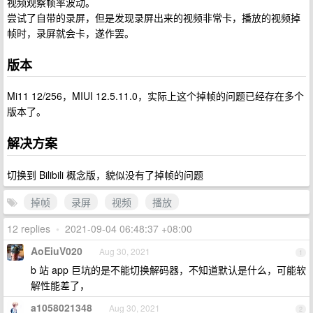
视频观察帧率波动。
尝试了自带的录屏，但是发现录屏出来的视频非常卡，播放的视频掉
帧时，录屏就会卡，遂作罢。
版本
Mi11 12/256，MIUI 12.5.11.0，实际上这个掉帧的问题已经存在多个
版本了。
解决方案
切换到 Bilibili 概念版，貌似没有了掉帧的问题
掉帧
录屏
视频
播放
12 replies
•
2021-09-04 06:48:37 +08:00
AoEiuV020
Aug 30, 2021
1
b 站 app 巨坑的是不能切换解码器，不知道默认是什么，可能软
解性能差了，
a1058021348
Aug 30, 2021
2