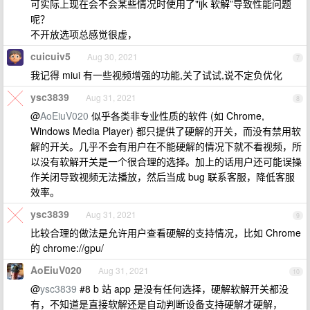
可实际上现在会不会某些情况时使用了"ijk 软解”导致性能问题
呢？
不开放选项总感觉很虚，
cuicuiv5
Aug 30, 2021
7
我记得 miui 有一些视频增强的功能,关了试试,说不定负优化
ysc3839
Aug 31, 2021
8
@
AoEiuV020
似乎各类非专业性质的软件 (如 Chrome,
Windows Media Player) 都只提供了硬解的开关，而没有禁用软
解的开关。几乎不会有用户在不能硬解的情况下就不看视频，所
以没有软解开关是一个很合理的选择。加上的话用户还可能误操
作关闭导致视频无法播放，然后当成 bug 联系客服，降低客服
效率。
ysc3839
Aug 31, 2021
9
比较合理的做法是允许用户查看硬解的支持情况，比如 Chrome
的 chrome://gpu/
AoEiuV020
Aug 31, 2021
10
@
ysc3839
#8 b 站 app 是没有任何选择，硬解软解开关都没
有，不知道是直接软解还是自动判断设备支持硬解才硬解，