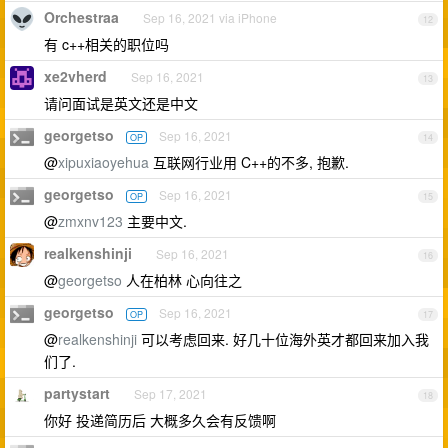
Orchestraa
Sep 16, 2021 via iPhone
12
有 c++相关的职位吗
xe2vherd
Sep 16, 2021
13
请问面试是英文还是中文
georgetso
Sep 16, 2021
OP
14
@
xipuxiaoyehua
互联网行业用 C++的不多, 抱歉.
georgetso
Sep 16, 2021
OP
15
@
zmxnv123
主要中文.
realkenshinji
Sep 16, 2021
16
@
georgetso
人在柏林 心向往之
georgetso
Sep 16, 2021
OP
17
@
realkenshinji
可以考虑回来. 好几十位海外英才都回来加入我
们了.
partystart
Sep 17, 2021
18
你好 投递简历后 大概多久会有反馈啊