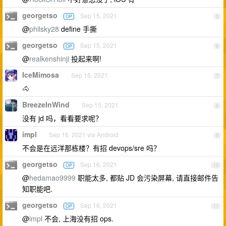
georgetso
Sep 15, 2021
OP
5
@
philsky28
define 手撕
georgetso
Sep 15, 2021
OP
6
@
realkenshinji
投起来啊!
IceMimosa
Sep 15, 2021
7
🐴
BreezeInWind
Sep 15, 2021
8
没有 jd 吗，看看要求呢？
impl
Sep 16, 2021 via Android
9
不会是在远洋那栋楼？有招 devops/sre 吗？
georgetso
Sep 16, 2021
OP
10
@
hedamao9999
职能太多, 都贴 JD 会污染屏幕, 请直接邮件告
知职能吧.
georgetso
Sep 16, 2021
OP
11
@
impl
不会, 上海没有招 ops.