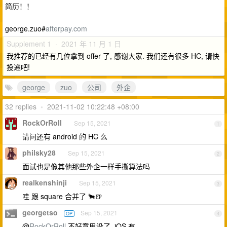
简历！！
george.zuo#
afterpay.com
Supplement 1 · 2021 年 11 月 1 日
我推荐的已经有几位拿到 offer 了, 感谢大家. 我们还有很多 HC, 请快
投递吧!
george
zuo
公司
外企
32 replies
•
2021-11-02 10:22:48 +08:00
RockOrRoll
Sep 15, 2021
1
请问还有 android 的 HC 么
philsky28
Sep 15, 2021
2
面试也是像其他那些外企一样手撕算法吗
realkenshinji
Sep 15, 2021
3
哇 跟 square 合并了 🐂🍺
georgetso
Sep 15, 2021
OP
4
@
RockOrRoll
不好意思没了, iOS 有