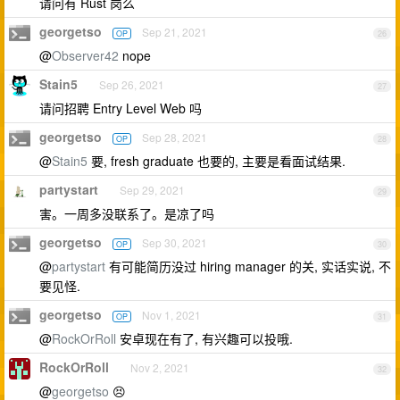
请问有 Rust 岗么
georgetso
Sep 21, 2021
OP
26
@
Observer42
nope
Stain5
Sep 26, 2021
27
请问招聘 Entry Level Web 吗
georgetso
Sep 28, 2021
OP
28
@
Stain5
要, fresh graduate 也要的, 主要是看面试结果.
partystart
Sep 29, 2021
29
害。一周多没联系了。是凉了吗
georgetso
Sep 30, 2021
OP
30
@
partystart
有可能简历没过 hiring manager 的关, 实话实说, 不
要见怪.
georgetso
Nov 1, 2021
OP
31
@
RockOrRoll
安卓现在有了, 有兴趣可以投哦.
RockOrRoll
Nov 2, 2021
32
@
georgetso
😣