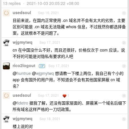
13 replies
•
2021-10-03 20:05:22 +08:00
usedsoul
Sep 16, 2021
1
目前来说，在国内正常使用 .cn 域名并不会有太大的劣势，主要
区别可能是 .cn 域名无法隐藏 whois 信息，不过既然你都选择备
案，这就根本不是问题了。
wjgmytwq
Sep 17, 2021
2
cn 在中国没什么不好，而且还很好，价格仅次于 com 应该，说
不好的可能是对隐私有要求的人吧
rico2logout
Sep 17, 2021
OP
3
@
huntrue
@
wjgmytwq
想请教一下楼上两位，我自己有个小的
app 会有国外的用户用，不知道会不会有其他国家屏蔽 cn 域
名？
usedsoul
Sep 17, 2021
1
4
@
fidetro
据我了解，还没有国家层面的、屏蔽某一个域名后缀下
所有域名这样严格的一刀切政策。
wjgmytwq
Sep 18, 2021
5
楼上说的对